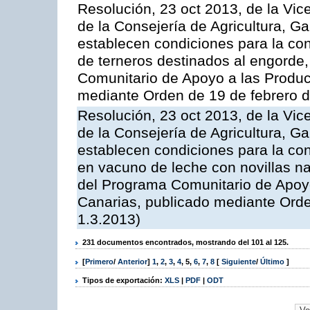
Resolución, 23 oct 2013, de la Vic
de la Consejería de Agricultura, G
establecen condiciones para la con
de terneros destinados al engorde,
Comunitario de Apoyo a las Produc
mediante Orden de 19 de febrero 
Resolución, 23 oct 2013, de la Vic
de la Consejería de Agricultura, G
establecen condiciones para la con
en vacuno de leche con novillas na
del Programa Comunitario de Apoyo
Canarias, publicado mediante Ord
1.3.2013)
231 documentos encontrados, mostrando del 101 al 125.
[
Primero
/
Anterior
]
1
,
2
,
3
,
4
,
5
,
6
,
7
,
8
[
Siguiente
/
Último
]
Tipos de exportación:
XLS
|
PDF
|
ODT