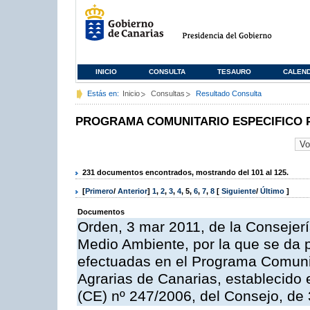
INICIO
CONSULTA
TESAURO
CALEN
Estás en:
Inicio
Consultas
Resultado Consulta
PROGRAMA COMUNITARIO ESPECIFICO 
231 documentos encontrados, mostrando del 101 al 125.
[
Primero
/
Anterior
]
1
,
2
,
3
,
4
,
5
,
6
,
7
,
8
[
Siguiente
/
Último
]
Documentos
Orden, 3 mar 2011, de la Consejerí
Medio Ambiente, por la que se da p
efectuadas en el Programa Comuni
Agrarias de Canarias, establecido e
(CE) nº 247/2006, del Consejo, de