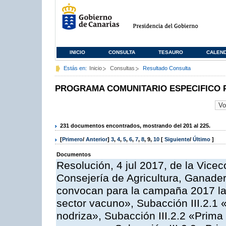
INICIO
CONSULTA
TESAURO
CALEN
Estás en:
Inicio
Consultas
Resultado Consulta
PROGRAMA COMUNITARIO ESPECIFICO 
231 documentos encontrados, mostrando del 201 al 225.
[
Primero
/
Anterior
]
3
,
4
,
5
,
6
,
7
,
8
,
9
,
10
[
Siguiente
/
Último
]
Documentos
Resolución, 4 jul 2017, de la Vicec
Consejería de Agricultura, Ganader
convocan para la campaña 2017 las
sector vacuno», Subacción III.2.1 
nodriza», Subacción III.2.2 «Prima 