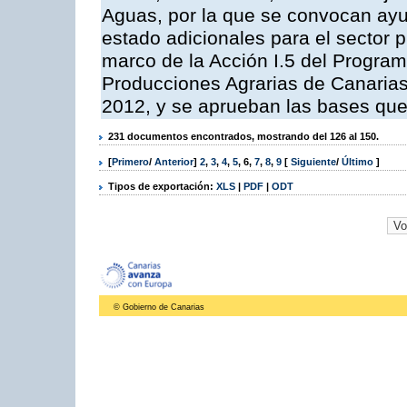
Aguas, por la que se convocan ay
estado adicionales para el sector 
marco de la Acción I.5 del Progra
Producciones Agrarias de Canaria
2012, y se aprueban las bases que
231 documentos encontrados, mostrando del 126 al 150.
[
Primero
/
Anterior
]
2
,
3
,
4
,
5
,
6
,
7
,
8
,
9
[
Siguiente
/
Último
]
Tipos de exportación:
XLS
|
PDF
|
ODT
© Gobierno de Canarias