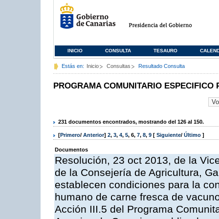
INICIO
CONSULTA
TESAURO
CALEN
Estás en:
Inicio
Consultas
Resultado Consulta
PROGRAMA COMUNITARIO ESPECIFICO 
231 documentos encontrados, mostrando del 126 al 150.
[
Primero
/
Anterior
]
2
,
3
,
4
,
5
,
6
,
7
,
8
,
9
[
Siguiente
/
Último
]
Documentos
Resolución, 23 oct 2013, de la Vic
de la Consejería de Agricultura, G
establecen condiciones para la co
humano de carne fresca de vacuno, 
Acción III.5 del Programa Comunit