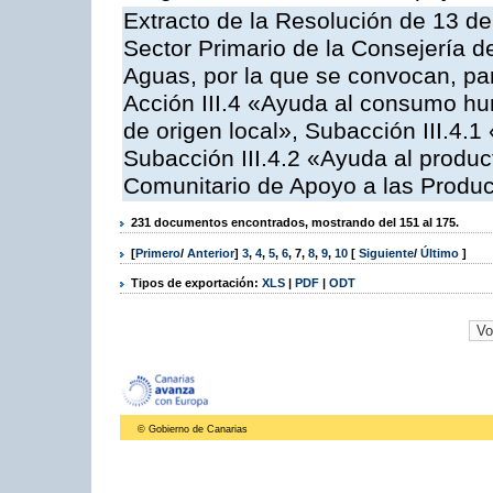
Extracto de la Resolución de 13 de
Sector Primario de la Consejería d
Aguas, por la que se convocan, par
Acción III.4 «Ayuda al consumo h
de origen local», Subacción III.4.1
Subacción III.4.2 «Ayuda al produ
Comunitario de Apoyo a las Produc
231 documentos encontrados, mostrando del 151 al 175.
[
Primero
/
Anterior
]
3
,
4
,
5
,
6
,
7
,
8
,
9
,
10
[
Siguiente
/
Último
]
Tipos de exportación:
XLS
|
PDF
|
ODT
© Gobierno de Canarias