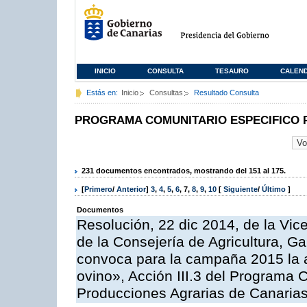
INICIO
CONSULTA
TESAURO
CALEN
Estás en:
Inicio
Consultas
Resultado Consulta
PROGRAMA COMUNITARIO ESPECIFICO 
231 documentos encontrados, mostrando del 151 al 175.
[
Primero
/
Anterior
]
3
,
4
,
5
,
6
,
7
,
8
,
9
,
10
[
Siguiente
/
Último
]
Documentos
Resolución, 22 dic 2014, de la Vic
de la Consejería de Agricultura, G
convoca para la campaña 2015 la a
ovino», Acción III.3 del Programa 
Producciones Agrarias de Canaria