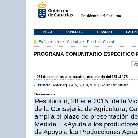
INICIO
CONSULTA
TESAURO
CALEN
Estás en:
Inicio
Consultas
Resultado Consulta
PROGRAMA COMUNITARIO ESPECIFICO 
231 documentos encontrados, mostrando del 151 al 175.
[
Primero
/
Anterior
]
3
,
4
,
5
,
6
,
7
,
8
,
9
,
10
[
Siguiente
/
Último
]
Documentos
Resolución, 28 ene 2015, de la Vic
de la Consejería de Agricultura, G
amplía el plazo de presentación de
Medida II «Ayuda a los productore
de Apoyo a las Producciones Agrar