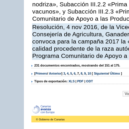
nodriza», Subacción III.2.2 «Prima 
vacunos», y Subacción III.2.3 «Pri
Comunitario de Apoyo a las Produc
Resolución, 4 nov 2016, de la Vice
Consejería de Agricultura, Ganader
convoca para la campaña 2017 la 
calidad procedente de la raza autó
Programa Comunitario de Apoyo a 
231 documentos encontrados, mostrando del 151 al 175.
[
Primero
/
Anterior
]
3
,
4
,
5
,
6
,
7
,
8
,
9
,
10
[
Siguiente
/
Último
]
Tipos de exportación:
XLS
|
PDF
|
ODT
© Gobierno de Canarias