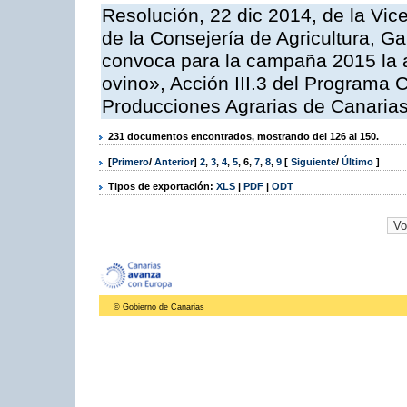
Resolución, 22 dic 2014, de la Vic
de la Consejería de Agricultura, G
convoca para la campaña 2015 la a
ovino», Acción III.3 del Programa 
Producciones Agrarias de Canaria
231 documentos encontrados, mostrando del 126 al 150.
[
Primero
/
Anterior
]
2
,
3
,
4
,
5
,
6
,
7
,
8
,
9
[
Siguiente
/
Último
]
Tipos de exportación:
XLS
|
PDF
|
ODT
© Gobierno de Canarias