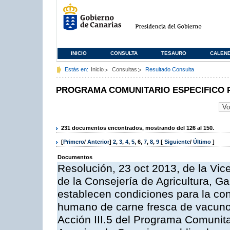
INICIO
CONSULTA
TESAURO
CALEN
Estás en:
Inicio
Consultas
Resultado Consulta
PROGRAMA COMUNITARIO ESPECIFICO 
231 documentos encontrados, mostrando del 126 al 150.
[
Primero
/
Anterior
]
2
,
3
,
4
,
5
,
6
,
7
,
8
,
9
[
Siguiente
/
Último
]
Documentos
Resolución, 23 oct 2013, de la Vic
de la Consejería de Agricultura, G
establecen condiciones para la co
humano de carne fresca de vacuno, 
Acción III.5 del Programa Comunit