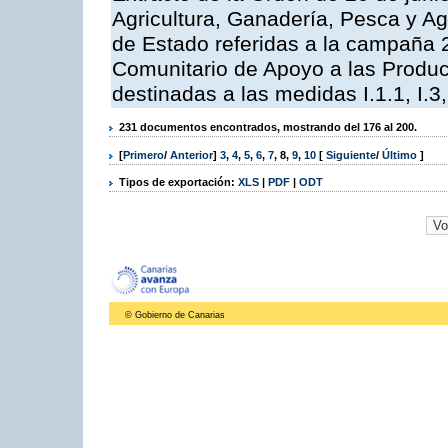
Agricultura, Ganadería, Pesca y A
de Estado referidas a la campaña 
Comunitario de Apoyo a las Produc
destinadas a las medidas I.1.1, I.3, I,6,
231 documentos encontrados, mostrando del 176 al 200.
[
Primero
/
Anterior
]
3
,
4
,
5
,
6
,
7
,
8
,
9
,
10
[
Siguiente
/
Último
]
Tipos de exportación:
XLS
|
PDF
|
ODT
© Gobierno de Canarias