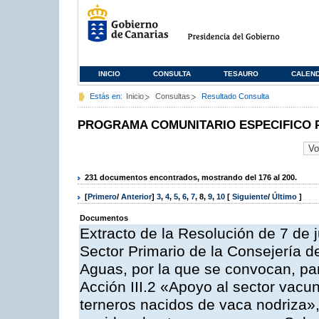
INICIO
CONSULTA
TESAURO
CALEN
Estás en:
Inicio
Consultas
Resultado Consulta
PROGRAMA COMUNITARIO ESPECIFICO 
231 documentos encontrados, mostrando del 176 al 200.
[
Primero
/
Anterior
]
3
,
4
,
5
,
6
,
7
,
8
,
9
,
10
[
Siguiente
/
Último
]
Documentos
Extracto de la Resolución de 7 de j
Sector Primario de la Consejería d
Aguas, por la que se convocan, par
Acción III.2 «Apoyo al sector vacun
terneros nacidos de vaca nodriza»,