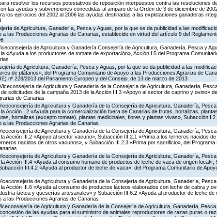
ra resolver los recursos potestativos de reposición interpuestos contra las resoluciones d
 con las ayudas y subvenciones concedidas al amparo de la Orden de 3 de diciembre de 20
a los ejercicios del 2002 al 2006 las ayudas destinadas a las explotaciones ganaderas int
d
jería de Agricultura, Ganadería, Pesca y Aguas, por la que se da publicidad a las modificaci
 las Producciones Agrarias de Canarias, establecido en virtud del artículo 9 del Reglament
06
Viceconsejería de Agricultura y Ganadería Consejería de Agricultura, Ganadería, Pesca y Agu
a «Ayuda a los productores de tomate de exportación», Acción I.5 del Programa Comunitari
rias
jería de Agricultura, Ganadería, Pesca y Aguas, por la que se da publicidad a las modificac
tores de plátanos», del Programa Comunitario de Apoyo a las Producciones Agrarias de Canar
UE) nº 228/2013 del Parlamento Europeo y del Consejo, de 13 de marzo de 2013
Viceconsejería de Agricultura y Ganadería de la Consejería de Agricultura, Ganadería, Pesca
 de solicitudes de la campaña 2013 de la Acción III.3 «Apoyo al sector de caprino y ovino» 
rarias de Canarias
Viceconsejería de Agricultura y Ganadería de la Consejería de Agricultura, Ganadería, Pesca
 Acción I.2 «Ayuda para la comercialización fuera de Canarias de frutas, hortalizas, planta
tas, hortalizas (excepto tomate), plantas medicinales, flores y plantas vivas», Subacción I.2
 a las Producciones Agrarias de Canarias
Viceconsejería de Agricultura y Ganadería de la Consejería de Agricultura, Ganadería, Pesca
 Acción III.2 «Apoyo al sector vacuno», Subacción III.2.1 «Prima a los terneros nacidos de
terneros nacidos de otros vacunos», y Subacción III.2.3 «Prima por sacrificio», del Program
anarias
Viceconsejería de Agricultura y Ganadería de la Consejería de Agricultura, Ganadería, Pesca
a Acción III.4 «Ayuda al consumo humano de productos de leche de vaca de origen local», S
y Subacción III.4.2 «Ayuda al productor de leche de vaca», del Programa Comunitario de Apoy
Viceconsejería de Agricultura y Ganadería de la Consejería de Agricultura, Ganadería, Pesca
a Acción III.6 «Ayuda al consumo de productos lácteos elaborados con leche de cabra y ovej
ndustria láctea y queserías artesanales» y Subacción III.6.2 «Ayuda al productor de leche de 
 a las Producciones Agrarias de Canarias
Viceconsejería de Agricultura y Ganadería de la Consejería de Agricultura, Ganadería, Pesca
 concesión de las ayudas para el suministro de animales reproductores de razas puras o ra