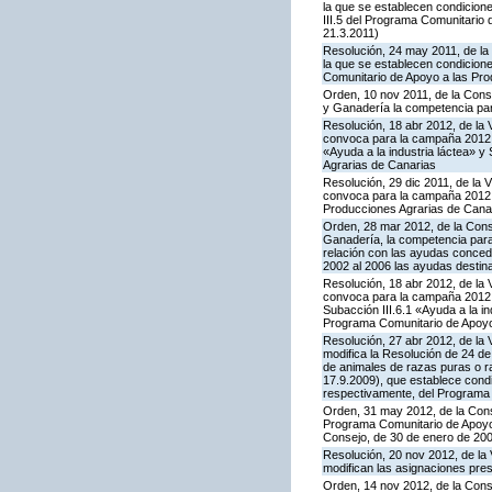
la que se establecen condicion
III.5 del Programa Comunitario
21.3.2011)
Resolución, 24 may 2011, de la 
la que se establecen condicione
Comunitario de Apoyo a las Pro
Orden, 10 nov 2011, de la Consej
y Ganadería la competencia para
Resolución, 18 abr 2012, de la 
convoca para la campaña 2012 l
«Ayuda a la industria láctea» 
Agrarias de Canarias
Resolución, 29 dic 2011, de la 
convoca para la campaña 2012 l
Producciones Agrarias de Cana
Orden, 28 mar 2012, de la Conse
Ganadería, la competencia para
relación con las ayudas conced
2002 al 2006 las ayudas destin
Resolución, 18 abr 2012, de la 
convoca para la campaña 2012 l
Subacción III.6.1 «Ayuda a la i
Programa Comunitario de Apoyo
Resolución, 27 abr 2012, de la 
modifica la Resolución de 24 d
de animales de razas puras o r
17.9.2009), que establece condi
respectivamente, del Programa 
Orden, 31 may 2012, de la Conse
Programa Comunitario de Apoyo a
Consejo, de 30 de enero de 20
Resolución, 20 nov 2012, de la 
modifican las asignaciones pre
Orden, 14 nov 2012, de la Conse