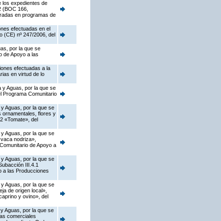
e los expedientes de
02 (BOC 166,
egradas en programas de
ones efectuadas en el
o (CE) nº 247/2006, del
as, por la que se
o de Apoyo a las
iones efectuadas a la
ias en virtud de lo
 y Aguas, por la que se
del Programa Comunitario
 y Aguas, por la que se
s ornamentales, flores y
.2 «Tomate», del
 y Aguas, por la que se
 vaca nodriza»,
a Comunitario de Apoyo a
 y Aguas, por la que se
ubacción III.4.1
o a las Producciones
 y Aguas, por la que se
a de origen local»,
caprino y ovino», del
 y Aguas, por la que se
zas comerciales