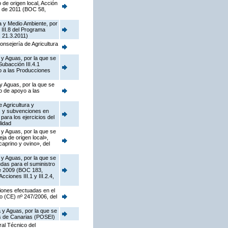
de origen local, Acción
o de 2011 (BOC 58,
a y Medio Ambiente, por
 III.8 del Programa
 21.3.2011)
onsejería de Agricultura
 y Aguas, por la que se
ubacción III.4.1
o a las Producciones
y Aguas, por la que se
o de apoyo a las
 Agricultura y
as y subvenciones en
ara los ejercicios del
lidad
 y Aguas, por la que se
a de origen local»,
caprino y ovino», del
 y Aguas, por la que se
das para el suministro
de 2009 (BOC 183,
ciones III.1 y III.2.4,
iones efectuadas en el
o (CE) nº 247/2006, del
 y Aguas, por la que se
as de Canarias (POSEI)
ral Técnico del