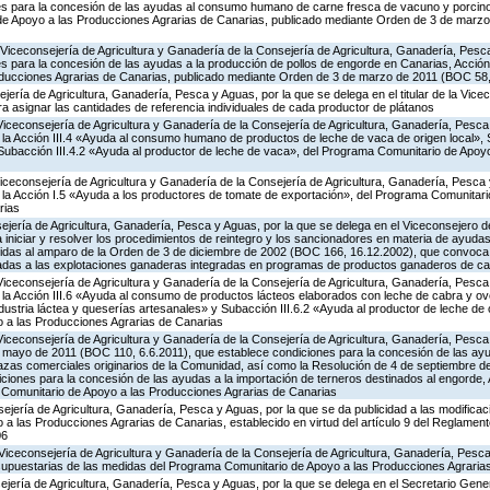
es para la concesión de las ayudas al consumo humano de carne fresca de vacuno y porcino 
 de Apoyo a las Producciones Agrarias de Canarias, publicado mediante Orden de 3 de marz
Viceconsejería de Agricultura y Ganadería de la Consejería de Agricultura, Ganadería, Pesc
s para la concesión de las ayudas a la producción de pollos de engorde en Canarias, Acción
ducciones Agrarias de Canarias, publicado mediante Orden de 3 de marzo de 2011 (BOC 58,
ería de Agricultura, Ganadería, Pesca y Aguas, por la que se delega en el titular de la Vicec
 asignar las cantidades de referencia individuales de cada productor de plátanos
Viceconsejería de Agricultura y Ganadería de la Consejería de Agricultura, Ganadería, Pesca
a Acción III.4 «Ayuda al consumo humano de productos de leche de vaca de origen local», S
y Subacción III.4.2 «Ayuda al productor de leche de vaca», del Programa Comunitario de Apoy
Viceconsejería de Agricultura y Ganadería de la Consejería de Agricultura, Ganadería, Pesca 
a Acción I.5 «Ayuda a los productores de tomate de exportación», del Programa Comunitari
rias
jería de Agricultura, Ganadería, Pesca y Aguas, por la que se delega en el Viceconsejero de
 iniciar y resolver los procedimientos de reintegro y los sancionadores en materia de ayud
idas al amparo de la Orden de 3 de diciembre de 2002 (BOC 166, 16.12.2002), que convoca p
adas a las explotaciones ganaderas integradas en programas de productos ganaderos de ca
Viceconsejería de Agricultura y Ganadería de la Consejería de Agricultura, Ganadería, Pesca
a Acción III.6 «Ayuda al consumo de productos lácteos elaborados con leche de cabra y ovej
ndustria láctea y queserías artesanales» y Subacción III.6.2 «Ayuda al productor de leche de 
 a las Producciones Agrarias de Canarias
Viceconsejería de Agricultura y Ganadería de la Consejería de Agricultura, Ganadería, Pesca
e mayo de 2011 (BOC 110, 6.6.2011), que establece condiciones para la concesión de las ayu
azas comerciales originarios de la Comunidad, así como la Resolución de 4 de septiembre 
ciones para la concesión de las ayudas a la importación de terneros destinados al engorde, Ac
Comunitario de Apoyo a las Producciones Agrarias de Canarias
jería de Agricultura, Ganadería, Pesca y Aguas, por la que se da publicidad a las modificac
 las Producciones Agrarias de Canarias, establecido en virtud del artículo 9 del Reglament
06
Viceconsejería de Agricultura y Ganadería de la Consejería de Agricultura, Ganadería, Pesca
supuestarias de las medidas del Programa Comunitario de Apoyo a las Producciones Agrari
jería de Agricultura, Ganadería, Pesca y Aguas, por la que se delega en el Secretario Gene