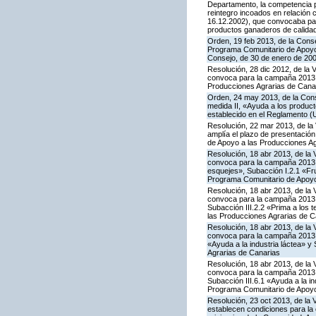
Departamento, la competencia pa
reintegro incoados en relación
16.12.2002), que convocaba par
productos ganaderos de calida
Orden, 19 feb 2013, de la Conse
Programa Comunitario de Apoyo a
Consejo, de 30 de enero de 20
Resolución, 28 dic 2012, de la 
convoca para la campaña 2013 l
Producciones Agrarias de Cana
Orden, 24 may 2013, de la Conse
medida II, «Ayuda a los produc
establecido en el Reglamento (
Resolución, 22 mar 2013, de la 
amplía el plazo de presentación
de Apoyo a las Producciones Ag
Resolución, 18 abr 2013, de la 
convoca para la campaña 2013 la
esquejes», Subacción I.2.1 «Fru
Programa Comunitario de Apoyo
Resolución, 18 abr 2013, de la 
convoca para la campaña 2013 la
Subacción III.2.2 «Prima a los 
las Producciones Agrarias de C
Resolución, 18 abr 2013, de la 
convoca para la campaña 2013 l
«Ayuda a la industria láctea» 
Agrarias de Canarias
Resolución, 18 abr 2013, de la 
convoca para la campaña 2013 l
Subacción III.6.1 «Ayuda a la i
Programa Comunitario de Apoyo
Resolución, 23 oct 2013, de la 
establecen condiciones para la