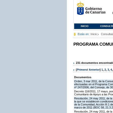
INICIO
CONSULT
Estás en:
Inicio
Consulta
PROGRAMA COMUNI
231 documentos encontrados
[
Primero
/
Anterior
]
1
,
2
,
3
,
4
Documentos
Orden, 3 mar 2011, de la Consej
efectuadas en el Programa Comu
nº 247/2006, del Consejo, de 3
Decreto 116/2011, 17 mayo, por
Comunitario de Apoyo a las Pr
Resolución, 24 may 2011, de la 
la que se establecen condicione
de la Comunidad, Acción III.1 
marzo de 2011 (BOC 58, 21.3.2
Resolución, 24 may 2011, de la 