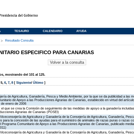
A
TESAURO
CALENDARIO
AYUDA
s
Resultado Consulta
TARIO ESPECIFICO PARA CANARIAS
, mostrando del 101 al 125.
,
5
,
6
,
7
,
8
[
Siguiente
/
Último
]
ería de Agricultura, Ganadería, Pesca y Medio Ambiente, por la que se da publicidad a las m
nitario de Apoyo a las Producciones Agrarias de Canarias, establecido en virtud del artícul
0 de enero de 2006
 el que se crea la Comisión de seguimiento de las medidas de apoyo a la ganadería incluida
oducciones Agrarias de Canarias (POSEI)
Viceconsejería de Agricultura y Ganadería de la Consejería de Agricultura, Ganadería, Pesc
s para la concesión de las ayudas para el suministro de animales de razas puras o razas co
del Programa Comunitario de Apoyo a las Producciones Agrarias de Canarias, publicado medi
011)
Viceconsejería de Agricultura y Ganadería de la Consejería de Agricultura, Ganadería, Pesc