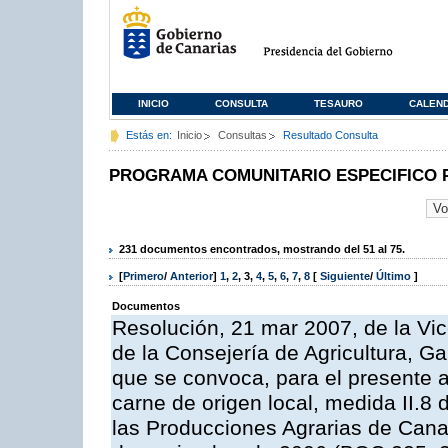
INICIO
CONSULTA
TESAURO
CALEN
Estás en:
Inicio
Consultas
Resultado Consulta
PROGRAMA COMUNITARIO ESPECIFICO 
231 documentos encontrados, mostrando del 51 al 75.
[
Primero
/
Anterior
]
1
,
2
,
3
,
4
,
5
,
6
,
7
,
8
[
Siguiente
/
Último
]
Documentos
Resolución, 21 mar 2007, de la Vic
de la Consejería de Agricultura, G
que se convoca, para el presente a
carne de origen local, medida II.8
las Producciones Agrarias de Cana