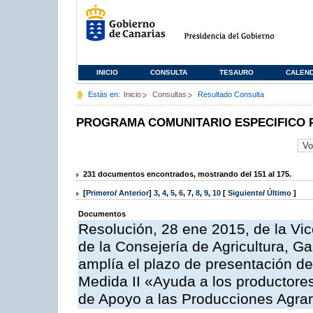
INICIO
CONSULTA
TESAURO
CALEN
Estás en:
Inicio
Consultas
Resultado Consulta
PROGRAMA COMUNITARIO ESPECIFICO 
231 documentos encontrados, mostrando del 151 al 175.
[
Primero
/
Anterior
]
3
,
4
,
5
,
6
,
7
,
8
,
9
,
10
[
Siguiente
/
Último
]
Documentos
Resolución, 28 ene 2015, de la Vic
de la Consejería de Agricultura, G
amplía el plazo de presentación de
Medida II «Ayuda a los productore
de Apoyo a las Producciones Agrar