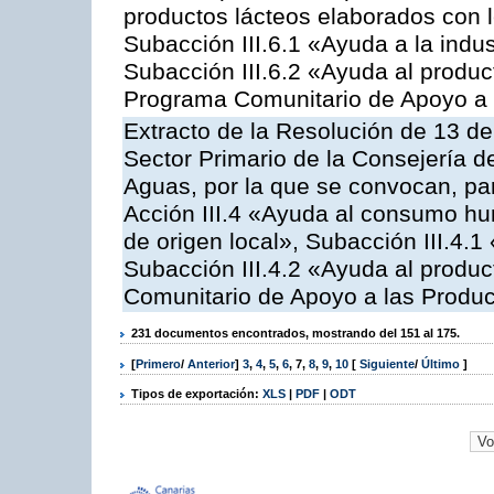
productos lácteos elaborados con l
Subacción III.6.1 «Ayuda a la indus
Subacción III.6.2 «Ayuda al produc
Programa Comunitario de Apoyo a 
Extracto de la Resolución de 13 de
Sector Primario de la Consejería d
Aguas, por la que se convocan, par
Acción III.4 «Ayuda al consumo h
de origen local», Subacción III.4.1
Subacción III.4.2 «Ayuda al produ
Comunitario de Apoyo a las Produc
231 documentos encontrados, mostrando del 151 al 175.
[
Primero
/
Anterior
]
3
,
4
,
5
,
6
,
7
,
8
,
9
,
10
[
Siguiente
/
Último
]
Tipos de exportación:
XLS
|
PDF
|
ODT