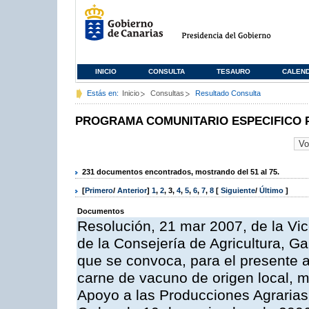
INICIO
CONSULTA
TESAURO
CALEN
Estás en:
Inicio
Consultas
Resultado Consulta
PROGRAMA COMUNITARIO ESPECIFICO 
231 documentos encontrados, mostrando del 51 al 75.
[
Primero
/
Anterior
]
1
,
2
,
3
,
4
,
5
,
6
,
7
,
8
[
Siguiente
/
Último
]
Documentos
Resolución, 21 mar 2007, de la Vic
de la Consejería de Agricultura, G
que se convoca, para el presente
carne de vacuno de origen local, 
Apoyo a las Producciones Agrarias