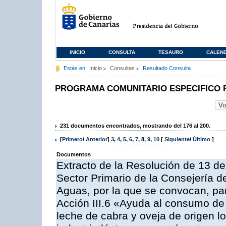
INICIO
CONSULTA
TESAURO
CALEN
Estás en:
Inicio
Consultas
Resultado Consulta
PROGRAMA COMUNITARIO ESPECIFICO 
231 documentos encontrados, mostrando del 176 al 200.
[
Primero
/
Anterior
]
3
,
4
,
5
,
6
,
7
,
8
,
9
,
10
[
Siguiente
/
Último
]
Documentos
Extracto de la Resolución de 13 de
Sector Primario de la Consejería d
Aguas, por la que se convocan, par
Acción III.6 «Ayuda al consumo de
leche de cabra y oveja de origen lo