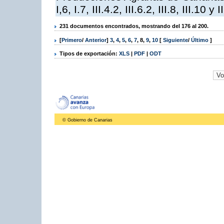
I,6, I.7, III.4.2, III.6.2, III.8, III.10 y I
231 documentos encontrados, mostrando del 176 al 200.
[
Primero
/
Anterior
]
3
,
4
,
5
,
6
,
7
,
8
,
9
,
10
[
Siguiente
/
Último
]
Tipos de exportación:
XLS
|
PDF
|
ODT
© Gobierno de Canarias