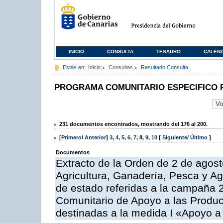
INICIO
CONSULTA
TESAURO
CALEN
Estás en:
Inicio
Consultas
Resultado Consulta
PROGRAMA COMUNITARIO ESPECIFICO 
231 documentos encontrados, mostrando del 176 al 200.
[
Primero
/
Anterior
]
3
,
4
,
5
,
6
,
7
,
8
,
9
,
10
[
Siguiente
/
Último
]
Documentos
Extracto de la Orden de 2 de agost
Agricultura, Ganadería, Pesca y A
de estado referidas a la campaña 
Comunitario de Apoyo a las Produc
destinadas a la medida I «Apoyo a