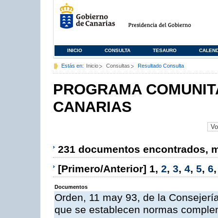
INICIO
CONSULTA
TESAURO
CALEN
Estás en:
Inicio
Consultas
Resultado Consulta
PROGRAMA COMUNITA
CANARIAS
231 documentos encontrados, mo
[Primero/Anterior]
1
,
2
,
3
,
4
,
5
,
6
Documentos
Orden, 11 may 93, de la Consejería 
que se establecen normas compleme