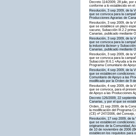
Decreto 114/2009, 28 julio, por
conforme a lo establecido en e
Resolución, 3 sep 2009, de la V
que se convoca para la campaña
Producciones Agrarias de Canar
Resolución, 3 sep 2009, de la V
que se establece un plazo espe
vacuno, Subacción III.2.2 prim
Canarias, publicado mediante O
Resolución, 3 sep 2009, de la V
que se convoca para la campañ
la industria láctea» y Subacció
Canarias, publicado mediante O
Resolución, 3 sep 2009, de la V
que se convoca para la campaña
Subacción III.6.1 «Ayuda a la i
Programa Comunitario de Apoyo 
Resolución, 4 sep 2009, de la V
que se establecen condiciones p
Comunitario de Apoyo a las Pr
modificado por la Orden de 9 d
Resolución, 4 sep 2009, de la V
que se convoca, para el present
de Apoyo a las Producciones Ag
Decreto 126/2009, 22 septiembr
Canarias, y por el que se estab
Orden, 21 sep 2009, de la Conse
la modificación del Programa Co
(CE) nº 247/2006, del Consejo
Resolución, 17 sep 2009, de la 
que se establecen condiciones 
originarios de la Comunidad, A
de 10 de noviembre de 2006 (BO
establecen los requisitos para 