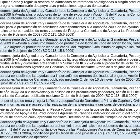
 el que se crea y regula la reserva de cantidades de referencia no asignadas a ningún produc
l programa comunitario de apoyo a las producciones agrarias de canarias
iceconsejería de Agricultura y Ganadería de la Consejería de Agricultura, Ganadería, Pesca y
 2009 la Ayuda a los productores de tomate de exportación, Acción I.5 del Programa Comuni
ias, publicado mediante Orden de 9 de junio de 2009 (BOC 113, 15.6.2009)
iceconsejería de Agricultura y Ganadería de la Consejería de Agricultura, Ganadería, Pesca y
cial para la presentación de solicitudes correspondientes a la campaña 2009, de las ayudas 
a a los terneros nacidos de otros vacunos del Programa Comunitario de Apoyo a las Producc
rden de 9 de junio de 2009 (BOC 113, 15.6.2009)
iceconsejería de Agricultura y Ganadería de la Consejería de Agricultura, Ganadería, Pesca y
a 2009 la «Ayuda al consumo humano de productos de leche de vaca de origen local», Subac
n III.4.2 «Ayuda al productor de leche de vaca», del Programa Comunitario de Apoyo a las Pr
rden de 9 de junio de 2009 (BOC 113, 15.6.2009)
iceconsejería de Agricultura y Ganadería de la Consejería de Agricultura, Ganadería, Pesca y
 2009 la «Ayuda al consumo de productos lácteos elaborados con leche de cabra y oveja de
ndustria láctea y queserías artesanales» y Subacción III.6.2 «Ayuda al productor de leche de 
a las Producciones Agrarias de Canarias, publicado mediante Orden de 9 de junio de 2009
iceconsejería de Agricultura y Ganadería de la Consejería de Agricultura, Ganadería, Pesca y
ara la concesión de las ayudas a la importación de terneros destinados al engorde, Acción I
oducciones Agrarias de Canarias, publicado mediante Orden de 10 de noviembre de 2006 (BO
e junio de 2009 (BOC 113, 15.6.2009)
iceconsejería de Agricultura y Ganadería de la Consejería de Agricultura, Ganadería, Pesca y
e año, la Ayuda a la innovación y la calidad en las producciones ganaderas, Acción III.11 d
rarias de Canarias, publicado mediante Orden de 9 de junio de 2009 (BOC 113, 15.6.2009)
e, por el que se crea y regula la Reserva específica de Derechos a Prima de Caprino y Ovin
lecen normas para el acceso y la realización de transferencias y cesiones de derechos a pr
jería de Agricultura, Ganadería, Pesca y Alimentación, por la que se da publicidad a las co
munitario de Apoyo a las Producciones Agrarias de Canarias establecido en virtud del artícu
, de 30 de enero de 2006, aprobado mediante Decisión de la Comisión Europea de 20 de may
Viceconsejería de Agricultura y Ganadería de la Consejería de Agricultura, Ganadería, Pesca 
para la concesión de las ayudas para el suministro de animales reproductores de razas pur
cción III.1 del Programa Comunitario de Apoyo a las Producciones Agrarias de Canarias, pub
C 225, 20.11.2006), modificado por la Orden de 9 de junio de 2009 (BOC 113, 15.6.2009), y
obtener la condición de operador