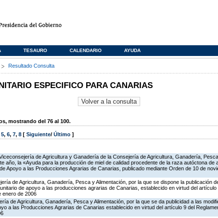
A
TESAURO
CALENDARIO
AYUDA
s
Resultado Consulta
TARIO ESPECIFICO PARA CANARIAS
, mostrando del 76 al 100.
,
5
,
6
,
7
,
8
[
Siguiente
/
Último
]
Viceconsejería de Agricultura y Ganadería de la Consejería de Agricultura, Ganadería, Pesca 
te año, la «Ayuda para la producción de miel de calidad procedente de la raza autóctona de
o de Apoyo a las Producciones Agrarias de Canarias, publicado mediante Orden de 10 de no
ería de Agricultura, Ganadería, Pesca y Alimentación, por la que se dispone la publicación d
itario de apoyo a las producciones agrarias de Canarias, establecido en virtud del artícul
e enero de 2006
ería de Agricultura, Ganadería, Pesca y Alimentación, por la que se da publicidad a las modi
o a las Producciones Agrarias de Canarias establecido en virtud del artículo 9 del Reglame
06