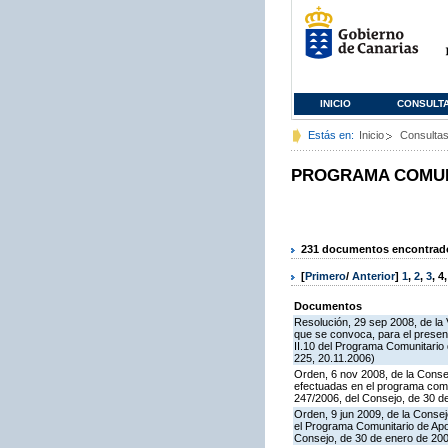
INICIO
CONSULT
Estás en:
Inicio
Consulta
PROGRAMA COMUNI
231 documentos encontrados
[
Primero
/
Anterior
]
1
,
2
,
3
,
4
Documentos
Resolución, 29 sep 2008, de la 
que se convoca, para el presen
II.10 del Programa Comunitari
225, 20.11.2006)
Orden, 6 nov 2008, de la Consej
efectuadas en el programa comun
247/2006, del Consejo, de 30 d
Orden, 9 jun 2009, de la Consej
el Programa Comunitario de Apoy
Consejo, de 30 de enero de 20