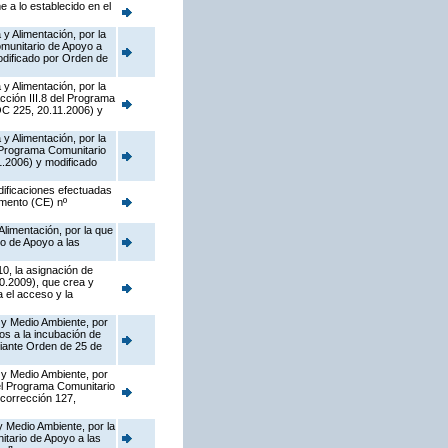
 a lo establecido en el
y Alimentación, por la
munitario de Apoyo a
dificado por Orden de
y Alimentación, por la
cción III.8 del Programa
OC 225, 20.11.2006) y
y Alimentación, por la
l Programa Comunitario
.2006) y modificado
dificaciones efectuadas
amento (CE) nº
Alimentación, por la que
o de Apoyo a las
10, la asignación de
0.2009), que crea y
 el acceso y la
 y Medio Ambiente, por
os a la incubación de
diante Orden de 25 de
 y Medio Ambiente, por
del Programa Comunitario
corrección 127,
y Medio Ambiente, por la
tario de Apoyo a las