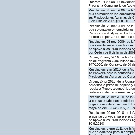
Decreto 143/2009, 17 noviembre,
Programa Comunitario de Apoyo
Resolución, 25 nov 2009, de la 
que se modifican las condicion
las Producciones Agrarias de 
9 de junio de 2009 (BOC 113, 1
Resolución, 25 nov 2009, de la 
que se establecen condiciones p
Comunitario de Apoyo a las Pr
modificado por Orden de 9 de j
Resolución, 25 nov 2009, de la 
que se establecen condiciones p
de Apoyo a las Producciones A
por Orden de 9 de junio de 200
Orden, 25 may 2010, de la Conse
en el Programa Comunitario de A
247/2006, del Consejo, de 30 d
Resolución, 7 jul 2010, de la V
se convoca para la campaña 201
Producciones Agrarias de Canar
Orden, 27 jul 2010, de la Conse
derechos a prima de caprino y 
regula la Reserva específica d
realización de transferencias y
Resolución, 29 oct 2010, de la 
la que se establecen condicione
origen comunitario, Acción III
mayo de 2010 (BOC 106, 2.6.20
Resolución, 29 oct 2010, de la 
la que se convoca, para el año 
de Apoyo a las Producciones A
30.6.2010)
Resolución, 3 ene 2011, de la V
que se convoca para la campaña