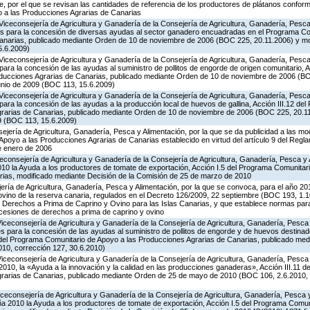
 por el que se revisan las cantidades de referencia de los productores de plátanos conforme
 a las Producciones Agrarias de Canarias
Viceconsejería de Agricultura y Ganadería de la Consejería de Agricultura, Ganadería, Pesca 
es para la concesión de diversas ayudas al sector ganadero encuadradas en el Programa Co
Canarias, publicado mediante Orden de 10 de noviembre de 2006 (BOC 225, 20.11.2006) y mo
5.6.2009)
Viceconsejería de Agricultura y Ganadería de la Consejería de Agricultura, Ganadería, Pesca 
ara la concesión de las ayudas al suministro de pollitos de engorde de origen comunitario, A
oducciones Agrarias de Canarias, publicado mediante Orden de 10 de noviembre de 2006 (B
unio de 2009 (BOC 113, 15.6.2009)
Viceconsejería de Agricultura y Ganadería de la Consejería de Agricultura, Ganadería, Pesca 
ara la concesión de las ayudas a la producción local de huevos de gallina, Acción III.12 de
grarias de Canarias, publicado mediante Orden de 10 de noviembre de 2006 (BOC 225, 20.11
9 (BOC 113, 15.6.2009)
jería de Agricultura, Ganadería, Pesca y Alimentación, por la que se da publicidad a las mo
poyo a las Producciones Agrarias de Canarias establecido en virtud del artículo 9 del Regl
e enero de 2006
iceconsejería de Agricultura y Ganadería de la Consejería de Agricultura, Ganadería, Pesca y 
0 la Ayuda a los productores de tomate de exportación, Acción I.5 del Programa Comunitari
ias, modificado mediante Decisión de la Comisión de 25 de marzo de 2010
jería de Agricultura, Ganadería, Pesca y Alimentación, por la que se convoca, para el año 20
ovino de la reserva canaria, regulados en el Decreto 126/2009, 22 septiembre (BOC 193, 1.1
e Derechos a Prima de Caprino y Ovino para las Islas Canarias, y que establece normas para
 cesiones de derechos a prima de caprino y ovino
Viceconsejería de Agricultura y Ganadería de la Consejería de Agricultura, Ganadería, Pesca
s para la concesión de las ayudas al suministro de pollitos de engorde y de huevos destinad
.8 del Programa Comunitario de Apoyo a las Producciones Agrarias de Canarias, publicado me
10, corrección 127, 30.6.2010)
Viceconsejería de Agricultura y Ganadería de la Consejería de Agricultura, Ganadería, Pesca
2010, la «Ayuda a la innovación y la calidad en las producciones ganaderas», Acción III.11 
grarias de Canarias, publicado mediante Orden de 25 de mayo de 2010 (BOC 106, 2.6.2010, 
iceconsejería de Agricultura y Ganadería de la Consejería de Agricultura, Ganadería, Pesca 
 2010 la Ayuda a los productores de tomate de exportación, Acción I.5 del Programa Comuni