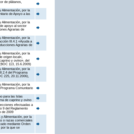
tor de plátanos,
 Alimentación, por la
tario de Apoyo a las
 Alimentación, por la
de apoyo al sector
iones Agrarias de
 Alimentación, por la
ción III.4.1 «Ayuda a
oducciones Agrarias de
 Alimentación, por la
 origen local»,
caprino y ovino», del
 (BOC 113, 15.6.2009)
 Alimentación, por la
II.2.4 del Programa
C 225, 20.11.2006),
 Alimentación, por la
el Programa Comunitario
o para las Islas
ima de caprino y ovino
rrecciones efectuadas a
lo 9 del Reglamento
o de 2009
y Alimentación, por la
as o razas comerciales
licado mediante Orden
 por la que se