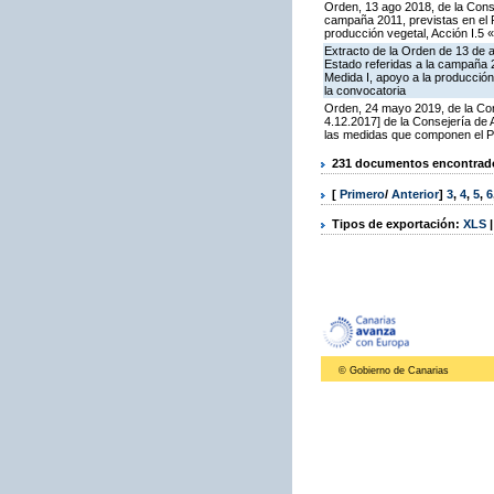
Orden, 13 ago 2018, de la Cons
campaña 2011, previstas en el 
producción vegetal, Acción I.5 
Extracto de la Orden de 13 de 
Estado referidas a la campaña 
Medida I, apoyo a la producción
la convocatoria
Orden, 24 mayo 2019, de la Con
4.12.2017] de la Consejería de
las medidas que componen el P
231 documentos encontrados
[
Primero
/
Anterior
]
3
,
4
,
5
,
6
Tipos de exportación:
XLS
© Gobierno de Canarias