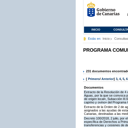
INICIO
CONSULT
Estás en:
Inicio
Consulta
PROGRAMA COMUNI
231 documentos encontrados
[
Primero
/
Anterior
]
3
,
4
,
5
,
6
Documentos
Extracto de la Resolución de 4 
Aguas, por la que se convoca pa
de origen local», Subacción III
caprino y ovino» del Programa 
Extracto de la Orden de 2 de ag
asignados a las ayudas de esta
Canarias, destinadas a las medidas I
Decreto 100/2018, 2 julio, por 
específica de Derechos a Prima 
transferencias y cesiones de d