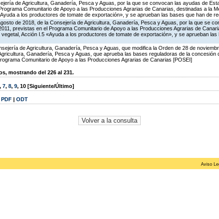
ejería de Agricultura, Ganadería, Pesca y Aguas, por la que se convocan las ayudas de Esta
Programa Comunitario de Apoyo a las Producciones Agrarias de Canarias, destinadas a la Me
«Ayuda a los productores de tomate de exportación», y se aprueban las bases que han de reg
agosto de 2018, de la Consejería de Agricultura, Ganadería, Pesca y Aguas, por la que se c
2011, previstas en el Programa Comunitario de Apoyo a las Producciones Agrarias de Canaria
 vegetal, Acción I.5 «Ayuda a los productores de tomate de exportación», y se aprueban las
sejería de Agricultura, Ganadería, Pesca y Aguas, que modifica la Orden de 28 de noviemb
 Agricultura, Ganadería, Pesca y Aguas, que aprueba las bases reguladoras de la concesión
rograma Comunitario de Apoyo a las Producciones Agrarias de Canarias [POSEI]
, mostrando del 226 al 231.
,
7
,
8
,
9
,
10
[Siguiente/Último]
|
PDF
|
ODT
Aviso Le