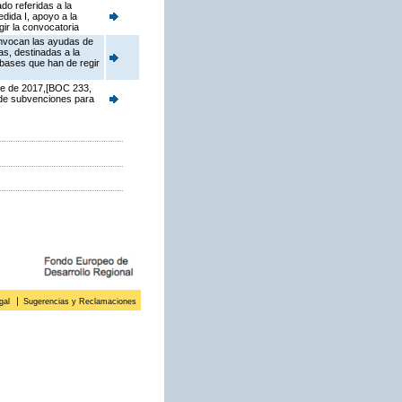
do referidas a la
dida I, apoyo a la
ir la convocatoria
onvocan las ayudas de
s, destinadas a la
 bases que han de regir
re de 2017,[BOC 233,
 de subvenciones para
gal
Sugerencias y Reclamaciones