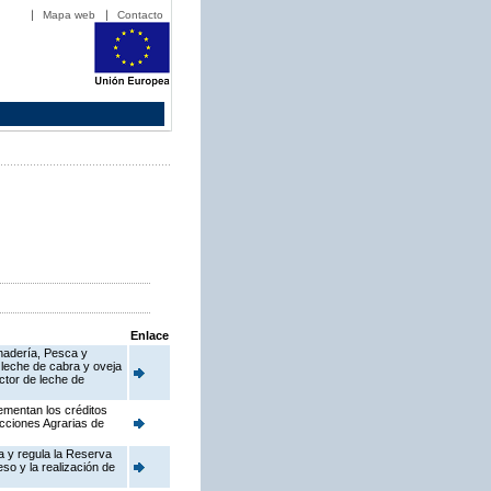
Mapa web
Contacto
Enlace
anadería, Pesca y
 leche de cabra y oveja
ctor de leche de
ementan los créditos
cciones Agrarias de
a y regula la Reserva
so y la realización de