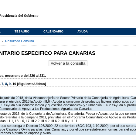
A
TESAURO
CALENDARIO
AYUDA
s
Resultado Consulta
TARIO ESPECIFICO PARA CANARIAS
, mostrando del 226 al 231.
,
7
,
8
,
9
,
10
[Siguiente/Último]
de junio de 2018, de la Viceconsejería de Sector Primario de la Consejería de Agricultura, G
ra el ejercicio 2018 la Acción III.6 «Ayuda al consumo de productos lácteos elaborados con
.6.1 «Ayuda a la industria láctea y queserías artesanales» y Subacción III.6.2 «Ayuda al produ
Comunitario de Apoyo a las Producciones Agrarias de Canarias
osto de 2018, de la Consejería de Agricultura, Ganadería, Pesca y Aguas, por la que se incr
do referidas a la campaña 2011, previstas en el Programa Comunitario de Apoyo a las Produ
.1.1, I.3, I.6, I.7, III.2.2, III.4.2, III.6.2, III.8 y III.11
el que se deroga el Decreto 126/2009, 22 septiembre (BOC 193, 1.10.2009), por el que se cre
de Caprino y Ovino para las Islas Canarias, y por el que se establecen normas para el acce
erechos a prima de caprino y ovino