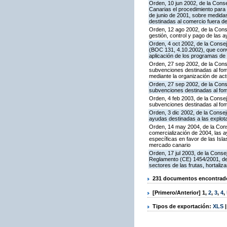
Orden, 10 jun 2002, de la Cons
Canarias el procedimiento para 
de junio de 2001, sobre medidas 
destinadas al comercio fuera de
Orden, 12 ago 2002, de la Conse
gestión, control y pago de las
Orden, 4 oct 2002, de la Consej
(BOC 131, 4.10.2002), que conv
aplicación de los programas de
Orden, 27 sep 2002, de la Conse
subvenciones destinadas al fom
mediante la organización de ac
Orden, 27 sep 2002, de la Conse
subvenciones destinadas al fom
Orden, 4 feb 2003, de la Consej
subvenciones destinadas al fom
Orden, 3 dic 2002, de la Consej
ayudas destinadas a las explo
Orden, 14 may 2004, de la Cons
comercialización de 2004, las 
específicas en favor de las Isla
mercado canario
Orden, 17 jul 2003, de la Conse
Reglamento (CE) 1454/2001, del 
sectores de las frutas, hortaliz
231 documentos encontrados
[Primero/Anterior]
1
,
2
,
3
,
4
,
Tipos de exportación:
XLS