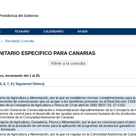
A
TESAURO
CALENDARIO
AYUDA
s
Resultado Consulta
TARIO ESPECIFICO PARA CANARIAS
, mostrando del 1 al 25.
5
,
6
,
7
,
8
[
Siguiente
/
Último
]
ría de Agricultura y Alimentación, por la que se establecen normas complementarias para la 
oncesión de subvenciones que se acojan a los beneficios previstos en el Real Decreto 1318
rden de la Consejería de Agricultura y Pesca de 13 de abril de 1992 (BOC 53, 27.4.92)
rección General de Comercialización e Industrializacion Agroalimentarias de la Consejería de 
ismos de control para el desarrollo de las ayudas para el consumo humano de los productos
el territorio de la Comunidad Autónoma de Canarias
jería de Agricultura, Ganadería, Pesca y Alimentación, por la que se convocan para el ejerci
ento de la prestación de servicios para la aplicación de programas de productos ganaderos 
 formación
ería de Agricultura y Alimentación, por la que se regulan en la Comunidad Autónoma de Cana