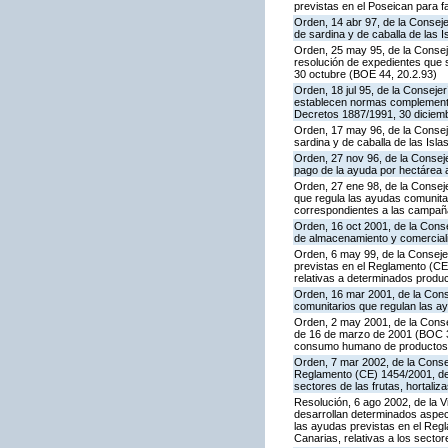
previstas en el Poseican para f
Orden, 14 abr 97, de la Conseje
de sardina y de caballa de las
Orden, 25 may 95, de la Conseje
resolución de expedientes que 
30 octubre (BOE 44, 20.2.93)
Orden, 18 jul 95, de la Conseje
establecen normas complementar
Decretos 1887/1991, 30 diciemb
Orden, 17 may 96, de la Conseje
sardina y de caballa de las Is
Orden, 27 nov 96, de la Conseje
pago de la ayuda por hectárea
Orden, 27 ene 98, de la Conseje
que regula las ayudas comunitar
correspondientes a las campañ
Orden, 16 oct 2001, de la Cons
de almacenamiento y comerciali
Orden, 6 may 99, de la Conseje
previstas en el Reglamento (CEE
relativas a determinados produc
Orden, 16 mar 2001, de la Conse
comunitarios que regulan las a
Orden, 2 may 2001, de la Consej
de 16 de marzo de 2001 (BOC 37
consumo humano de productos f
Orden, 7 mar 2002, de la Consej
Reglamento (CE) 1454/2001, del 
sectores de las frutas, hortaliz
Resolución, 6 ago 2002, de la V
desarrollan determinados aspec
las ayudas previstas en el Regl
Canarias, relativas a los sector