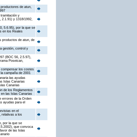
s productores de atun,
1997
tramitación y
, 2.1.91) y 1318/1992,
, 5.6.95), por la que se
s en los Reales
os productos de atun, de
 gestión, control y
1997 (BOC 56, 2.5.97),
ograma Poseican,
ra compensar los costes
n la campaña de 2001
anaria las ayudas
as Islas Canarias
Islas Canarias
ión de los Reglamentos
en las Islas Canarias
e errores de la Orden
as ayudas para el
evistas en el
relativas a los
, por la que se
3.5.2002), que convoca
avor de las Islas
canario