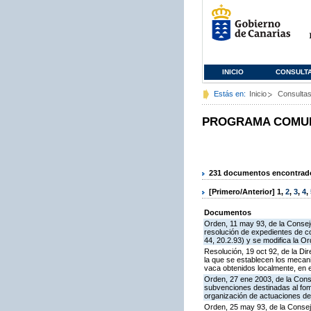
INICIO
CONSULT
Estás en:
Inicio
Consulta
PROGRAMA COMUNI
231 documentos encontrados
[Primero/Anterior]
1
,
2
,
3
,
4
,
Documentos
Orden, 11 may 93, de la Conseje
resolución de expedientes de c
44, 20.2.93) y se modifica la O
Resolución, 19 oct 92, de la Di
la que se establecen los mecan
vaca obtenidos localmente, en 
Orden, 27 ene 2003, de la Conse
subvenciones destinadas al fom
organización de actuaciones de
Orden, 25 may 93, de la Consej