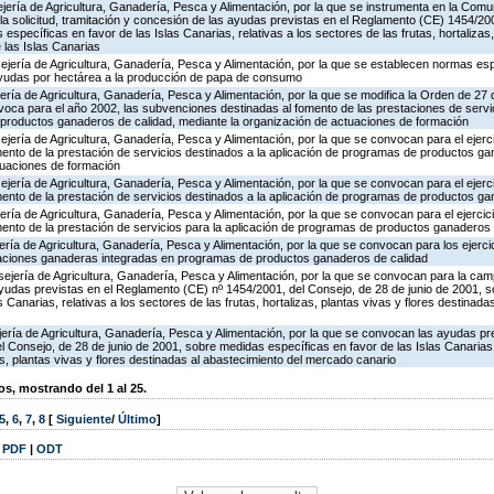
ejería de Agricultura, Ganadería, Pesca y Alimentación, por la que se instrumenta en la Co
la solicitud, tramitación y concesión de las ayudas previstas en el Reglamento (CE) 1454/20
específicas en favor de las Islas Canarias, relativas a los sectores de las frutas, hortalizas,
 las Islas Canarias
jería de Agricultura, Ganadería, Pesca y Alimentación, por la que se establecen normas esp
 ayudas por hectárea a la producción de papa de consumo
ería de Agricultura, Ganadería, Pesca y Alimentación, por la que se modifica la Orden de 27
oca para el año 2002, las subvenciones destinadas al fomento de las prestaciones de servic
 productos ganaderos de calidad, mediante la organización de actuaciones de formación
jería de Agricultura, Ganadería, Pesca y Alimentación, por la que se convocan para el ejerci
ento de la prestación de servicios destinados a la aplicación de programas de productos ga
tuaciones de formación
jería de Agricultura, Ganadería, Pesca y Alimentación, por la que se convocan para el ejerci
ento de la prestación de servicios destinados a la aplicación de programas de productos ga
ería de Agricultura, Ganadería, Pesca y Alimentación, por la que se convocan para el ejercic
ento de la prestación de servicios para la aplicación de programas de productos ganaderos 
ería de Agricultura, Ganadería, Pesca y Alimentación, por la que se convocan para los ejerci
taciones ganaderas integradas en programas de productos ganaderos de calidad
ejería de Agricultura, Ganadería, Pesca y Alimentación, por la que se convocan para la ca
ayudas previstas en el Reglamento (CE) nº 1454/2001, del Consejo, de 28 de junio de 2001, 
s Canarias, relativas a los sectores de las frutas, hortalizas, plantas vivas y flores destinada
jería de Agricultura, Ganadería, Pesca y Alimentación, por la que se convocan las ayudas pre
Consejo, de 28 de junio de 2001, sobre medidas específicas en favor de las Islas Canarias, 
as, plantas vivas y flores destinadas al abastecimiento del mercado canario
, mostrando del 1 al 25.
5
,
6
,
7
,
8
[
Siguiente
/
Último
]
|
PDF
|
ODT