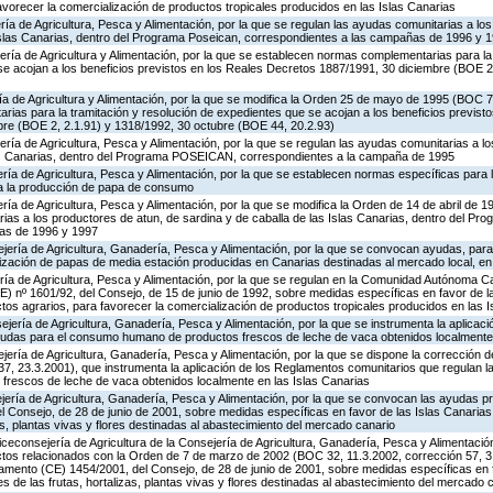
avorecer la comercialización de productos tropicales producidos en las Islas Canarias
ría de Agricultura, Pesca y Alimentación, por la que se regulan las ayudas comunitarias a lo
 Islas Canarias, dentro del Programa Poseican, correspondientes a las campañas de 1996 y 
ría de Agricultura y Alimentación, por la que se establecen normas complementarias para la 
se acojan a los beneficios previstos en los Reales Decretos 1887/1991, 30 diciembre (BOE 2
ría de Agricultura y Alimentación, por la que se modifica la Orden 25 de mayo de 1995 (BOC 70
ias para la tramitación y resolución de expedientes que se acojan a los beneficios previsto
re (BOE 2, 2.1.91) y 1318/1992, 30 octubre (BOE 44, 20.2.93)
ría de Agricultura, Pesca y Alimentación, por la que se regulan las ayudas comunitarias a l
las Canarias, dentro del Programa POSEICAN, correspondientes a la campaña de 1995
ría de Agricultura, Pesca y Alimentación, por la que se establecen normas específicas para la
 a la producción de papa de consumo
ría de Agricultura, Pesca y Alimentación, por la que se modifica la Orden de 14 de abril de 
ias a los productores de atun, de sardina y de caballa de las Islas Canarias, dentro del Pr
as de 1996 y 1997
ejería de Agricultura, Ganadería, Pesca y Alimentación, por la que se convocan ayudas, pa
zación de papas de media estación producidas en Canarias destinadas al mercado local, e
ría de Agricultura, Pesca y Alimentación, por la que se regulan en la Comunidad Autónoma C
) nº 1601/92, del Consejo, de 15 de junio de 1992, sobre medidas específicas en favor de l
tos agrarios, para favorecer la comercialización de productos tropicales producidos en las 
jería de Agricultura, Ganadería, Pesca y Alimentación, por la que se instrumenta la aplicac
yudas para el consumo humano de productos frescos de leche de vaca obtenidos localmente 
ería de Agricultura, Ganadería, Pesca y Alimentación, por la que se dispone la corrección d
, 23.3.2001), que instrumenta la aplicación de los Reglamentos comunitarios que regulan l
rescos de leche de vaca obtenidos localmente en las Islas Canarias
ería de Agricultura, Ganadería, Pesca y Alimentación, por la que se convocan las ayudas pr
Consejo, de 28 de junio de 2001, sobre medidas específicas en favor de las Islas Canarias, 
as, plantas vivas y flores destinadas al abastecimiento del mercado canario
iceconsejería de Agricultura de la Consejería de Agricultura, Ganadería, Pesca y Alimentación
tos relacionados con la Orden de 7 de marzo de 2002 (BOC 32, 11.3.2002, corrección 57, 
amento (CE) 1454/2001, del Consejo, de 28 de junio de 2001, sobre medidas específicas en f
es de las frutas, hortalizas, plantas vivas y flores destinadas al abastecimiento del mercado 