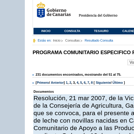
INICIO
CONSULTA
TESAURO
CALEN
Estás en:
Inicio
Consultas
Resultado Consulta
PROGRAMA COMUNITARIO ESPECIFICO 
231 documentos encontrados, mostrando del 51 al 75.
[
Primero
/
Anterior
]
1
,
2
,
3
,
4
,
5
,
6
,
7
,
8
[
Siguiente
/
Último
]
Documentos
Resolución, 21 mar 2007, de la Vic
de la Consejería de Agricultura, G
que se convoca, para el presente a
de leche con novillas nacidas en C
Comunitario de Apoyo a las Produc