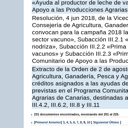
«Ayuda al productor de leche de 
Apoyo a las Producciones Agrarias
Resolución, 4 jun 2018, de la Vice
Consejería de Agricultura, Ganader
convocan para la campaña 2018 las
sector vacuno», Subacción III.2.1 
nodriza», Subacción III.2.2 «Prima 
vacunos» y Subacción III.2.3 «Prim
Comunitario de Apoyo a las Produc
Extracto de la Orden de 2 de agost
Agricultura, Ganadería, Pesca y Ag
créditos asignados a las ayudas d
previstas en el Programa Comunita
Agrarias de Canarias, destinadas a la
III.4.2, III.6.2, III.8 y III.11
231 documentos encontrados, mostrando del 201 al 225.
[
Primero
/
Anterior
]
3
,
4
,
5
,
6
,
7
,
8
,
9
,
10
[
Siguiente
/
Último
]