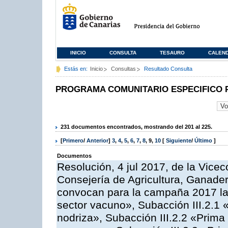
INICIO
CONSULTA
TESAURO
CALEN
Estás en:
Inicio
Consultas
Resultado Consulta
PROGRAMA COMUNITARIO ESPECIFICO 
231 documentos encontrados, mostrando del 201 al 225.
[
Primero
/
Anterior
]
3
,
4
,
5
,
6
,
7
,
8
,
9
,
10
[
Siguiente
/
Último
]
Documentos
Resolución, 4 jul 2017, de la Vicec
Consejería de Agricultura, Ganader
convocan para la campaña 2017 las
sector vacuno», Subacción III.2.1 
nodriza», Subacción III.2.2 «Prima 