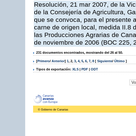
Resolución, 21 mar 2007, de la Vic
de la Consejería de Agricultura, G
que se convoca, para el presente a
carne de origen local, medida II.8
las Producciones Agrarias de Cana
de noviembre de 2006 (BOC 225, 2
231 documentos encontrados, mostrando del 26 al 50.
[
Primero
/
Anterior
]
1
,
2
,
3
,
4
,
5
,
6
,
7
,
8
[
Siguiente
/
Último
]
Tipos de exportación:
XLS
|
PDF
|
ODT
© Gobierno de Canarias