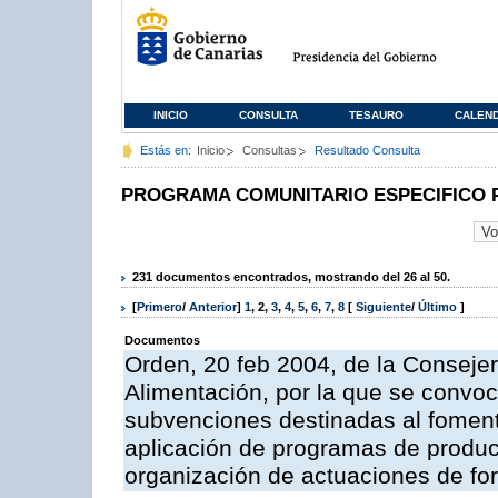
INICIO
CONSULTA
TESAURO
CALEN
Estás en:
Inicio
Consultas
Resultado Consulta
PROGRAMA COMUNITARIO ESPECIFICO 
231 documentos encontrados, mostrando del 26 al 50.
[
Primero
/
Anterior
]
1
,
2
,
3
,
4
,
5
,
6
,
7
,
8
[
Siguiente
/
Último
]
Documentos
Orden, 20 feb 2004, de la Consejer
Alimentación, por la que se convoc
subvenciones destinadas al fomento
aplicación de programas de produc
organización de actuaciones de fo