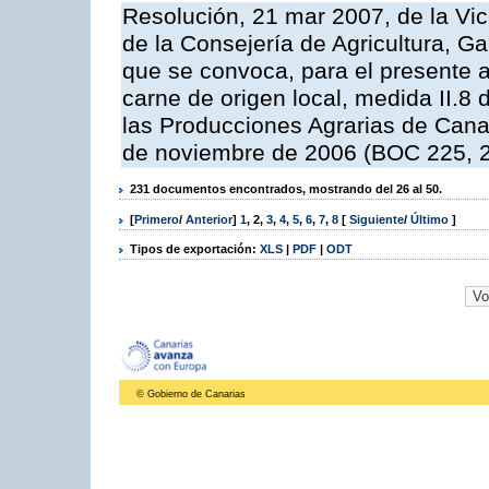
Resolución, 21 mar 2007, de la Vic
de la Consejería de Agricultura, G
que se convoca, para el presente a
carne de origen local, medida II.8
las Producciones Agrarias de Cana
de noviembre de 2006 (BOC 225, 2
231 documentos encontrados, mostrando del 26 al 50.
[
Primero
/
Anterior
]
1
,
2
,
3
,
4
,
5
,
6
,
7
,
8
[
Siguiente
/
Último
]
Tipos de exportación:
XLS
|
PDF
|
ODT
© Gobierno de Canarias