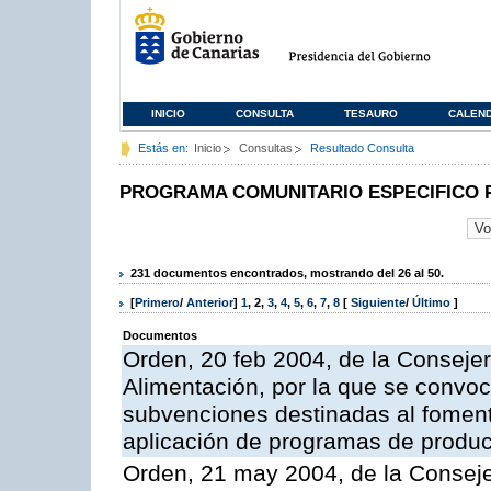
INICIO
CONSULTA
TESAURO
CALEN
Estás en:
Inicio
Consultas
Resultado Consulta
PROGRAMA COMUNITARIO ESPECIFICO 
231 documentos encontrados, mostrando del 26 al 50.
[
Primero
/
Anterior
]
1
,
2
,
3
,
4
,
5
,
6
,
7
,
8
[
Siguiente
/
Último
]
Documentos
Orden, 20 feb 2004, de la Consejer
Alimentación, por la que se convoc
subvenciones destinadas al fomento
aplicación de programas de produc
Orden, 21 may 2004, de la Conseje