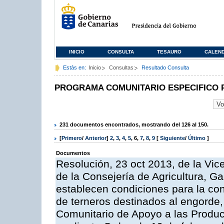
INICIO
CONSULTA
TESAURO
CALEN
Estás en:
Inicio
Consultas
Resultado Consulta
PROGRAMA COMUNITARIO ESPECIFICO 
231 documentos encontrados, mostrando del 126 al 150.
[
Primero
/
Anterior
]
2
,
3
,
4
,
5
,
6
,
7
,
8
,
9
[
Siguiente
/
Último
]
Documentos
Resolución, 23 oct 2013, de la Vic
de la Consejería de Agricultura, G
establecen condiciones para la con
de terneros destinados al engorde,
Comunitario de Apoyo a las Produc