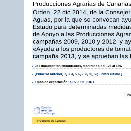
Producciones Agrarias de Canaria
Orden, 22 dic 2014, de la Consejer
Aguas, por la que se convocan ay
Estado para determinadas medidas
de Apoyo a las Producciones Agrar
campañas 2009, 2010 y 2012, y ay
«Ayuda a los productores de tomate
campaña 2013, y se aprueban las 
231 documentos encontrados, mostrando del 126 al 150.
[
Primero
/
Anterior
]
2
,
3
,
4
,
5
,
6
,
7
,
8
,
9
[
Siguiente
/
Último
]
Tipos de exportación:
XLS
|
PDF
|
ODT
© Gobierno de Canarias