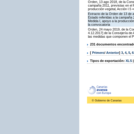
Orden, 13 ago 2018, de la Cons
campaña 2011, previstas en el 
producción vegetal, Acción I.5 
Extracto de la Orden de 13 de 
Estado referidas a la campaña 
Medida I, apoyo a la producción
la convocatoria
Orden, 24 mayo 2019, de la Con
4.12.2017] de la Consejería de
las medidas que componen el P
231 documentos encontrados
[
Primero
/
Anterior
]
3
,
4
,
5
,
6
Tipos de exportación:
XLS
© Gobierno de Canarias