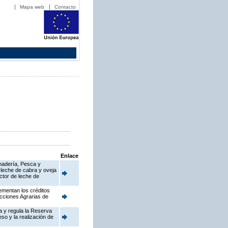
Mapa web
Contacto
Enlace
anadería, Pesca y
 leche de cabra y oveja
ctor de leche de
ementan los créditos
cciones Agrarias de
a y regula la Reserva
so y la realización de