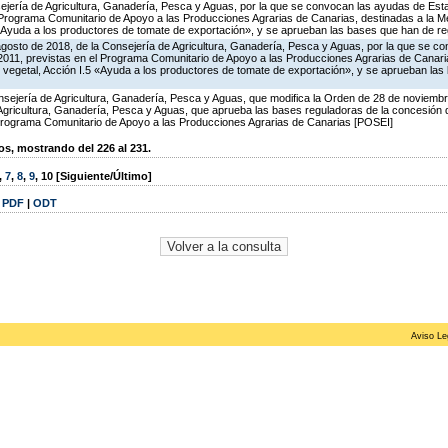
ejería de Agricultura, Ganadería, Pesca y Aguas, por la que se convocan las ayudas de Esta
Programa Comunitario de Apoyo a las Producciones Agrarias de Canarias, destinadas a la Me
«Ayuda a los productores de tomate de exportación», y se aprueban las bases que han de reg
agosto de 2018, de la Consejería de Agricultura, Ganadería, Pesca y Aguas, por la que se c
2011, previstas en el Programa Comunitario de Apoyo a las Producciones Agrarias de Canaria
 vegetal, Acción I.5 «Ayuda a los productores de tomate de exportación», y se aprueban las
sejería de Agricultura, Ganadería, Pesca y Aguas, que modifica la Orden de 28 de noviemb
 Agricultura, Ganadería, Pesca y Aguas, que aprueba las bases reguladoras de la concesión
rograma Comunitario de Apoyo a las Producciones Agrarias de Canarias [POSEI]
, mostrando del 226 al 231.
,
7
,
8
,
9
,
10
[Siguiente/Último]
|
PDF
|
ODT
Aviso Le