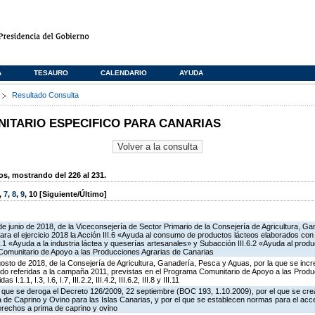
A
TESAURO
CALENDARIO
AYUDA
s
Resultado Consulta
TARIO ESPECIFICO PARA CANARIAS
, mostrando del 226 al 231.
,
7
,
8
,
9
,
10
[Siguiente/Último]
de junio de 2018, de la Viceconsejería de Sector Primario de la Consejería de Agricultura, G
ra el ejercicio 2018 la Acción III.6 «Ayuda al consumo de productos lácteos elaborados con
.6.1 «Ayuda a la industria láctea y queserías artesanales» y Subacción III.6.2 «Ayuda al produ
Comunitario de Apoyo a las Producciones Agrarias de Canarias
osto de 2018, de la Consejería de Agricultura, Ganadería, Pesca y Aguas, por la que se incr
do referidas a la campaña 2011, previstas en el Programa Comunitario de Apoyo a las Produ
.1.1, I.3, I.6, I.7, III.2.2, III.4.2, III.6.2, III.8 y III.11
el que se deroga el Decreto 126/2009, 22 septiembre (BOC 193, 1.10.2009), por el que se cre
de Caprino y Ovino para las Islas Canarias, y por el que se establecen normas para el acce
erechos a prima de caprino y ovino