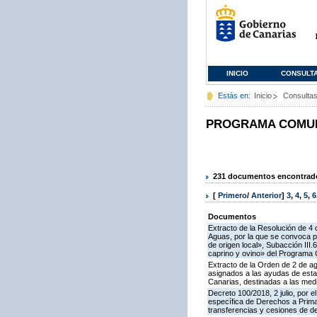
INICIO
CONSULT
Estás en:
Inicio
Consulta
PROGRAMA COMUNI
231 documentos encontrados
[
Primero
/
Anterior
]
3
,
4
,
5
,
6
Documentos
Extracto de la Resolución de 4 
Aguas, por la que se convoca pa
de origen local», Subacción III
caprino y ovino» del Programa 
Extracto de la Orden de 2 de ag
asignados a las ayudas de esta
Canarias, destinadas a las medidas I
Decreto 100/2018, 2 julio, por 
específica de Derechos a Prima 
transferencias y cesiones de d