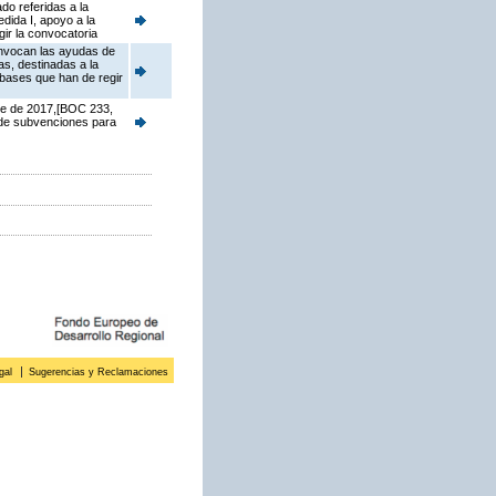
do referidas a la
dida I, apoyo a la
ir la convocatoria
onvocan las ayudas de
s, destinadas a la
 bases que han de regir
re de 2017,[BOC 233,
 de subvenciones para
gal
Sugerencias y Reclamaciones