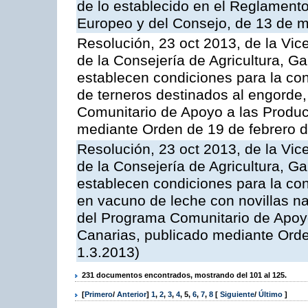
de lo establecido en el Reglament
Europeo y del Consejo, de 13 de 
Resolución, 23 oct 2013, de la Vic
de la Consejería de Agricultura, G
establecen condiciones para la con
de terneros destinados al engorde,
Comunitario de Apoyo a las Produc
mediante Orden de 19 de febrero 
Resolución, 23 oct 2013, de la Vic
de la Consejería de Agricultura, G
establecen condiciones para la con
en vacuno de leche con novillas na
del Programa Comunitario de Apoyo
Canarias, publicado mediante Ord
1.3.2013)
231 documentos encontrados, mostrando del 101 al 125.
[
Primero
/
Anterior
]
1
,
2
,
3
,
4
,
5
,
6
,
7
,
8
[
Siguiente
/
Último
]