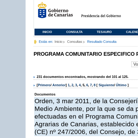
INICIO
CONSULTA
TESAURO
CALEN
Estás en:
Inicio
Consultas
Resultado Consulta
PROGRAMA COMUNITARIO ESPECIFICO 
231 documentos encontrados, mostrando del 101 al 125.
[
Primero
/
Anterior
]
1
,
2
,
3
,
4
,
5
,
6
,
7
,
8
[
Siguiente
/
Último
]
Documentos
Orden, 3 mar 2011, de la Consejerí
Medio Ambiente, por la que se da p
efectuadas en el Programa Comuni
Agrarias de Canarias, establecido e
(CE) nº 247/2006, del Consejo, de