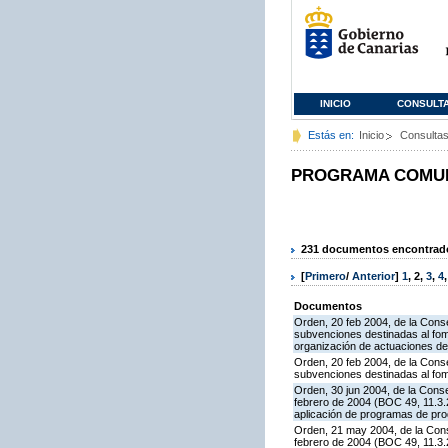
INICIO
CONSULT
Estás en:
Inicio
Consulta
PROGRAMA COMUNI
231 documentos encontrados
[
Primero
/
Anterior
]
1
,
2
,
3
,
4
Documentos
Orden, 20 feb 2004, de la Conse
subvenciones destinadas al fom
organización de actuaciones de
Orden, 20 feb 2004, de la Conse
subvenciones destinadas al fom
Orden, 30 jun 2004, de la Conse
febrero de 2004 (BOC 49, 11.3.2
aplicación de programas de pr
Orden, 21 may 2004, de la Conse
febrero de 2004 (BOC 49, 11.3.2