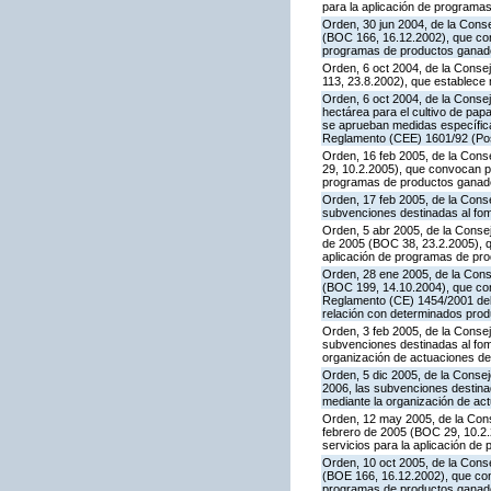
para la aplicación de programa
Orden, 30 jun 2004, de la Conse
(BOC 166, 16.12.2002), que con
programas de productos ganade
Orden, 6 oct 2004, de la Conse
113, 23.8.2002), que establece
Orden, 6 oct 2004, de la Consej
hectárea para el cultivo de pap
se aprueban medidas específicas
Reglamento (CEE) 1601/92 (Po
Orden, 16 feb 2005, de la Conse
29, 10.2.2005), que convocan pa
programas de productos ganader
Orden, 17 feb 2005, de la Conse
subvenciones destinadas al fom
Orden, 5 abr 2005, de la Consej
de 2005 (BOC 38, 23.2.2005), qu
aplicación de programas de pr
Orden, 28 ene 2005, de la Conse
(BOC 199, 14.10.2004), que con
Reglamento (CE) 1454/2001 del 
relación con determinados prod
Orden, 3 feb 2005, de la Consej
subvenciones destinadas al fom
organización de actuaciones de
Orden, 5 dic 2005, de la Consej
2006, las subvenciones destina
mediante la organización de ac
Orden, 12 may 2005, de la Conse
febrero de 2005 (BOC 29, 10.2.
servicios para la aplicación d
Orden, 10 oct 2005, de la Conse
(BOE 166, 16.12.2002), que con
programas de productos ganade