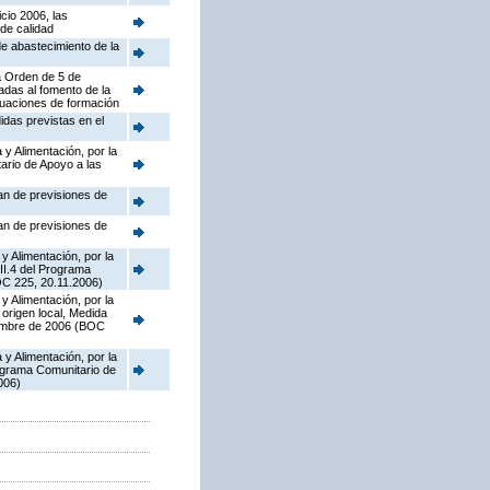
cio 2006, las
de calidad
de abastecimiento de la
la Orden de 5 de
adas al fomento de la
tuaciones de formación
idas previstas en el
y Alimentación, por la
ario de Apoyo a las
lan de previsiones de
lan de previsiones de
y Alimentación, por la
II.4 del Programa
OC 225, 20.11.2006)
y Alimentación, por la
origen local, Medida
iembre de 2006 (BOC
y Alimentación, por la
ograma Comunitario de
006)