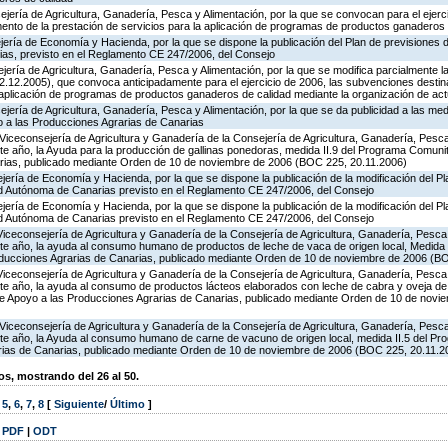
jería de Agricultura, Ganadería, Pesca y Alimentación, por la que se convocan para el ejerci
ento de la prestación de servicios para la aplicación de programas de productos ganaderos 
ería de Economía y Hacienda, por la que se dispone la publicación del Plan de previsiones 
s, previsto en el Reglamento CE 247/2006, del Consejo
jería de Agricultura, Ganadería, Pesca y Alimentación, por la que se modifica parcialmente 
.12.2005), que convoca anticipadamente para el ejercicio de 2006, las subvenciones destin
a aplicación de programas de productos ganaderos de calidad mediante la organización de ac
jería de Agricultura, Ganadería, Pesca y Alimentación, por la que se da publicidad a las med
 a las Producciones Agrarias de Canarias
Viceconsejería de Agricultura y Ganadería de la Consejería de Agricultura, Ganadería, Pesca 
e año, la Ayuda para la producción de gallinas ponedoras, medida II.9 del Programa Comunit
rias, publicado mediante Orden de 10 de noviembre de 2006 (BOC 225, 20.11.2006)
jería de Economía y Hacienda, por la que se dispone la publicación de la modificación del P
d Autónoma de Canarias previsto en el Reglamento CE 247/2006, del Consejo
jería de Economía y Hacienda, por la que se dispone la publicación de la modificación del P
d Autónoma de Canarias previsto en el Reglamento CE 247/2006, del Consejo
Viceconsejería de Agricultura y Ganadería de la Consejería de Agricultura, Ganadería, Pesca 
te año, la ayuda al consumo humano de productos de leche de vaca de origen local, Medida 
oducciones Agrarias de Canarias, publicado mediante Orden de 10 de noviembre de 2006 (B
Viceconsejería de Agricultura y Ganadería de la Consejería de Agricultura, Ganadería, Pesca 
te año, la ayuda al consumo de productos lácteos elaborados con leche de cabra y oveja de 
de Apoyo a las Producciones Agrarias de Canarias, publicado mediante Orden de 10 de nov
Viceconsejería de Agricultura y Ganadería de la Consejería de Agricultura, Ganadería, Pesca 
te año, la Ayuda al consumo humano de carne de vacuno de origen local, medida II.5 del Pr
rias de Canarias, publicado mediante Orden de 10 de noviembre de 2006 (BOC 225, 20.11.2
, mostrando del 26 al 50.
,
5
,
6
,
7
,
8
[
Siguiente
/
Último
]
|
PDF
|
ODT