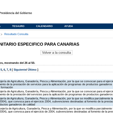
A
TESAURO
CALENDARIO
AYUDA
s
Resultado Consulta
TARIO ESPECIFICO PARA CANARIAS
, mostrando del 26 al 50.
,
5
,
6
,
7
,
8
[
Siguiente
/
Último
]
jería de Agricultura, Ganadería, Pesca y Alimentación, por la que se convocan para el ejerci
ento de la prestación de servicios para la aplicación de programas de productos ganaderos 
 formación
jería de Agricultura, Ganadería, Pesca y Alimentación, por la que se convocan para el ejerci
ento de la prestación del servicios para la aplicación de programas de productos ganaderos
jería de Agricultura, Ganadería, Pesca y Alimentación, por la que se modifica parcialmente 
004), que convoca para el ejercicio 2004, subvenciones destinadas al fomento de la prestac
oductos ganaderos de calidad
jería de Agricultura, Ganadería, Pesca y Alimentación, por la que se modifica parcialmente
004), que convoca para el ejercicio de 2004, subvenciones destinadas al fomento de la pres