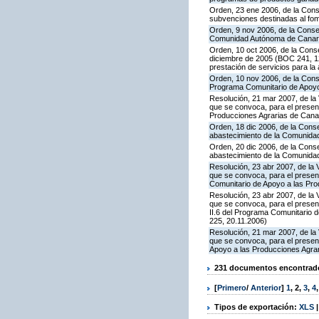
Orden, 23 ene 2006, de la Conse
subvenciones destinadas al fom
Orden, 9 nov 2006, de la Consej
Comunidad Autónoma de Canaria
Orden, 10 oct 2006, de la Conse
diciembre de 2005 (BOC 241, 12
prestación de servicios para l
Orden, 10 nov 2006, de la Conse
Programa Comunitario de Apoyo
Resolución, 21 mar 2007, de la 
que se convoca, para el present
Producciones Agrarias de Cana
Orden, 18 dic 2006, de la Conse
abastecimiento de la Comunida
Orden, 20 dic 2006, de la Conse
abastecimiento de la Comunida
Resolución, 23 abr 2007, de la 
que se convoca, para el presen
Comunitario de Apoyo a las Pr
Resolución, 23 abr 2007, de la 
que se convoca, para el presen
II.6 del Programa Comunitario 
225, 20.11.2006)
Resolución, 21 mar 2007, de la 
que se convoca, para el presen
Apoyo a las Producciones Agra
231 documentos encontrados
[
Primero
/
Anterior
]
1
,
2
,
3
,
4
Tipos de exportación:
XLS