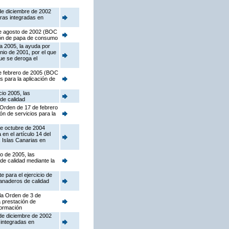
 de diciembre de 2002
ras integradas en
 de agosto de 2002 (BOC
ción de papa de consumo
a 2005, la ayuda por
nio de 2001, por el que
ue se deroga el
 de febrero de 2005 (BOC
s para la aplicación de
cio 2005, las
de calidad
a Orden de 17 de febrero
ón de servicios para la
de octubre de 2004
n el artículo 14 del
 Islas Canarias en
io de 2005, las
de calidad mediante la
 para el ejercicio de
ganaderos de calidad
 la Orden de 3 de
a prestación de
formación
 de diciembre de 2002
 integradas en