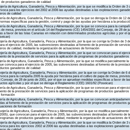
s de productos ganaderos de calidad
jería de Agricultura, Ganadería, Pesca y Alimentación, por la que se modifica la Orden de 3
voca para los ejercicios del 2002 al 2006 las ayudas destinadas a las explotaciones ganade
ros de calidad
jería de Agricultura, Ganadería, Pesca y Alimentación, por la que se deroga la Orden de 12
 normas específicas para la gestión, control y pago de las ayudas por hectárea a la produc
ería de Agricultura, Ganadería, Pesca y Alimentación, por la que se convoca para la campañ
a de mesa, prevista en el artículo 14 del Reglamento (CE) 1454/2001 del Consejo, de 28 de ju
 a favor de las Islas Canarias en relación con determinados productos agrícolas y por el q
seican)
jería de Agricultura, Ganadería, Pesca y Alimentación, por la que se corrige la Orden de 3
ra el ejercicio de 2005, las subvenciones destinadas al fomento de la prestación de servicio
os de calidad, mediante la organización de actuaciones de formación
jería de Agricultura, Ganadería, Pesca y Alimentación, por la que se convocan para el ejerci
ento de la prestación de servicios para la aplicación de programas de productos ganaderos 
ería de Agricultura, Ganadería, Pesca y Alimentación, por la que se modifica parcialmente l
e convoca para el ejercicio de 2005, las subvenciones destinadas al fomento de la prestaci
oductos ganaderos de calidad
jería de Agricultura, Ganadería, Pesca y Alimentación, por la que se corrige la Orden de 6 
voca para la campaña 2005 la ayuda por hectárea para el cultivo de papa de mesa, prevista e
Consejo, de 28 de junio de 2001, por el que se aprueban medidas específicas a favor de las
uctos agrícolas y por el que se deroga el Reglamento (CEE) 1601/92 (Poseican)
ería de Agricultura, Ganadería, Pesca y Alimentación, por la que se convocan para el ejercic
ento de la prestación de servicios para la aplicación de programas de productos ganaderos 
 formación
ería de Agricultura, Ganadería, Pesca y Alimentación, por la que se convocan anticipadamente
das al fomento de la prestación de servicios para la aplicación de programas de productos 
tuaciones de formación
jería de Agricultura, Ganadería, Pesca y Alimentación, por la que se modifica parcialmente
2005), que convocan para el ejercicio de 2005, las subvenciones destinadas al fomento de l
e programas de productos ganaderos de calidad, mediante la organización de actuaciones de 
jería de Agricultura, Ganadería, Pesca y Alimentación, por la que se modifica la Orden de 3
voca para los ejercicios 2002 al 2006 las ayudas destinadas a las explotaciones ganaderas
ros de calidad