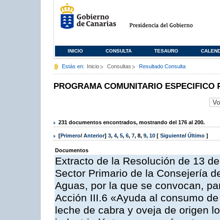
INICIO
CONSULTA
TESAURO
CALEN
Estás en:
Inicio
Consultas
Resultado Consulta
PROGRAMA COMUNITARIO ESPECIFICO 
231 documentos encontrados, mostrando del 176 al 200.
[
Primero
/
Anterior
]
3
,
4
,
5
,
6
,
7
,
8
,
9
,
10
[
Siguiente
/
Último
]
Documentos
Extracto de la Resolución de 13 de
Sector Primario de la Consejería d
Aguas, por la que se convocan, par
Acción III.6 «Ayuda al consumo de
leche de cabra y oveja de origen lo