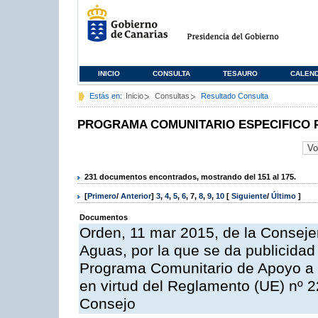
INICIO
CONSULTA
TESAURO
CALEN
Estás en:
Inicio
Consultas
Resultado Consulta
PROGRAMA COMUNITARIO ESPECIFICO 
231 documentos encontrados, mostrando del 151 al 175.
[
Primero
/
Anterior
]
3
,
4
,
5
,
6
,
7
,
8
,
9
,
10
[
Siguiente
/
Último
]
Documentos
Orden, 11 mar 2015, de la Consejer
Aguas, por la que se da publicidad
Programa Comunitario de Apoyo a 
en virtud del Reglamento (UE) nº 
Consejo