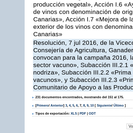
producción vegetal», Acción I.6 «A
de vinos con denominación de ori
Canarias», Acción I.7 «Mejora de l
exterior de los vinos con denomina
Canarias»
Resolución, 7 jul 2016, de la Vicec
Consejería de Agricultura, Ganader
convocan para la campaña 2016, la
sector vacuno», Subacción III.2.1 
nodriza», Subacción III.2.2 «Prima 
vacunos», y Subacción III.2.3 «Pri
Comunitario de Apoyo a las Produc
231 documentos encontrados, mostrando del 151 al 175.
[
Primero
/
Anterior
]
3
,
4
,
5
,
6
,
7
,
8
,
9
,
10
[
Siguiente
/
Último
]
Tipos de exportación:
XLS
|
PDF
|
ODT