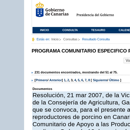
INICIO
CONSULTA
TESAURO
CALEN
Estás en:
Inicio
Consultas
Resultado Consulta
PROGRAMA COMUNITARIO ESPECIFICO 
231 documentos encontrados, mostrando del 51 al 75.
[
Primero
/
Anterior
]
1
,
2
,
3
,
4
,
5
,
6
,
7
,
8
[
Siguiente
/
Último
]
Documentos
Resolución, 21 mar 2007, de la Vic
de la Consejería de Agricultura, G
que se convoca, para el presente a
reproductores de porcino en Canar
Comunitario de Apoyo a las Produc