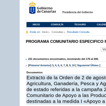
INICIO
CONSULTA
TESAURO
CALEN
Estás en:
Inicio
Consultas
Resultado Consulta
PROGRAMA COMUNITARIO ESPECIFICO 
231 documentos encontrados, mostrando del 176 al 200.
[
Primero
/
Anterior
]
3
,
4
,
5
,
6
,
7
,
8
,
9
,
10
[
Siguiente
/
Último
]
Documentos
Extracto de la Orden de 2 de agost
Agricultura, Ganadería, Pesca y A
de estado referidas a la campaña 
Comunitario de Apoyo a las Produc
destinadas a la medida I «Apoyo a