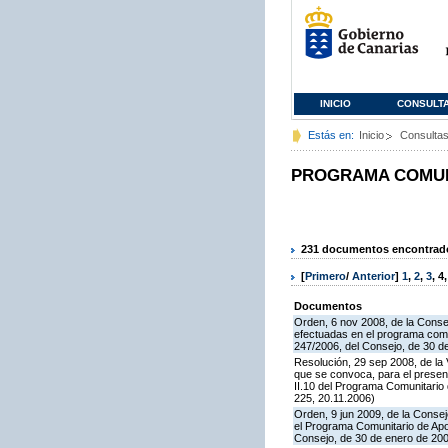
INICIO
CONSULT
Estás en:
Inicio
Consulta
PROGRAMA COMUNI
231 documentos encontrados
[
Primero
/
Anterior
]
1
,
2
,
3
,
4
Documentos
Orden, 6 nov 2008, de la Consej
efectuadas en el programa comun
247/2006, del Consejo, de 30 d
Resolución, 29 sep 2008, de la 
que se convoca, para el presen
II.10 del Programa Comunitari
225, 20.11.2006)
Orden, 9 jun 2009, de la Consej
el Programa Comunitario de Apoy
Consejo, de 30 de enero de 20