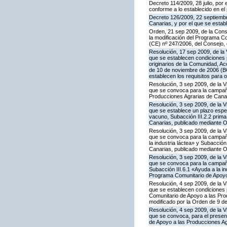
Decreto 114/2009, 28 julio, por
conforme a lo establecido en e
Decreto 126/2009, 22 septiembr
Canarias, y por el que se estab
Orden, 21 sep 2009, de la Conse
la modificación del Programa Co
(CE) nº 247/2006, del Consejo
Resolución, 17 sep 2009, de la 
que se establecen condiciones 
originarios de la Comunidad, A
de 10 de noviembre de 2006 (BO
establecen los requisitos para 
Resolución, 3 sep 2009, de la V
que se convoca para la campaña
Producciones Agrarias de Canar
Resolución, 3 sep 2009, de la V
que se establece un plazo espe
vacuno, Subacción III.2.2 prim
Canarias, publicado mediante O
Resolución, 3 sep 2009, de la V
que se convoca para la campañ
la industria láctea» y Subacció
Canarias, publicado mediante O
Resolución, 3 sep 2009, de la V
que se convoca para la campaña
Subacción III.6.1 «Ayuda a la i
Programa Comunitario de Apoyo 
Resolución, 4 sep 2009, de la V
que se establecen condiciones p
Comunitario de Apoyo a las Pr
modificado por la Orden de 9 d
Resolución, 4 sep 2009, de la V
que se convoca, para el present
de Apoyo a las Producciones Ag