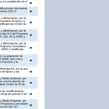
 a lo establecido en el
dificaciones efectuadas
amento (CE) nº
y Alimentación, por la
munitario de Apoyo a
dificado por Orden de
y Alimentación, por la
cción III.8 del Programa
OC 225, 20.11.2006) y
y Alimentación, por la
l Programa Comunitario
.2006) y modificado
10, la asignación de
0.2009), que crea y
 el acceso y la
Alimentación, por la que
o de Apoyo a las
 y Medio Ambiente, por
os a la incubación de
diante Orden de 25 de
de las modificaciones
rtud del artículo 9 del
 y Medio Ambiente, por
del Programa Comunitario
corrección 127,