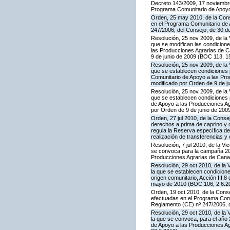
Decreto 143/2009, 17 noviembre,
Programa Comunitario de Apoyo
Orden, 25 may 2010, de la Conse
en el Programa Comunitario de A
247/2006, del Consejo, de 30 d
Resolución, 25 nov 2009, de la 
que se modifican las condicion
las Producciones Agrarias de 
9 de junio de 2009 (BOC 113, 1
Resolución, 25 nov 2009, de la 
que se establecen condiciones p
Comunitario de Apoyo a las Pr
modificado por Orden de 9 de j
Resolución, 25 nov 2009, de la 
que se establecen condiciones p
de Apoyo a las Producciones A
por Orden de 9 de junio de 200
Orden, 27 jul 2010, de la Conse
derechos a prima de caprino y 
regula la Reserva específica d
realización de transferencias y
Resolución, 7 jul 2010, de la V
se convoca para la campaña 201
Producciones Agrarias de Canar
Resolución, 29 oct 2010, de la 
la que se establecen condicione
origen comunitario, Acción III
mayo de 2010 (BOC 106, 2.6.20
Orden, 19 oct 2010, de la Conse
efectuadas en el Programa Comun
Reglamento (CE) nº 247/2006, 
Resolución, 29 oct 2010, de la 
la que se convoca, para el año 
de Apoyo a las Producciones A