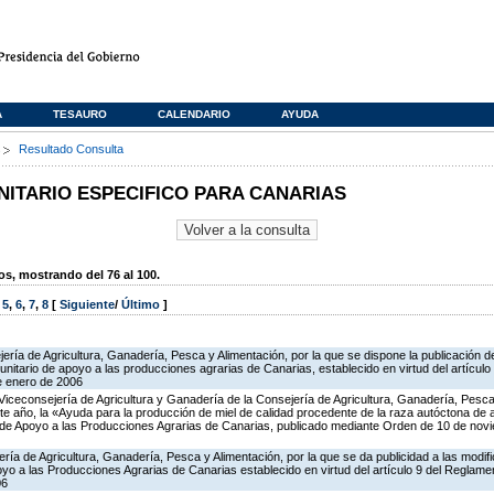
A
TESAURO
CALENDARIO
AYUDA
s
Resultado Consulta
TARIO ESPECIFICO PARA CANARIAS
, mostrando del 76 al 100.
,
5
,
6
,
7
,
8
[
Siguiente
/
Último
]
ería de Agricultura, Ganadería, Pesca y Alimentación, por la que se dispone la publicación d
itario de apoyo a las producciones agrarias de Canarias, establecido en virtud del artícul
e enero de 2006
Viceconsejería de Agricultura y Ganadería de la Consejería de Agricultura, Ganadería, Pesca 
te año, la «Ayuda para la producción de miel de calidad procedente de la raza autóctona de
o de Apoyo a las Producciones Agrarias de Canarias, publicado mediante Orden de 10 de no
ería de Agricultura, Ganadería, Pesca y Alimentación, por la que se da publicidad a las modi
o a las Producciones Agrarias de Canarias establecido en virtud del artículo 9 del Reglame
06