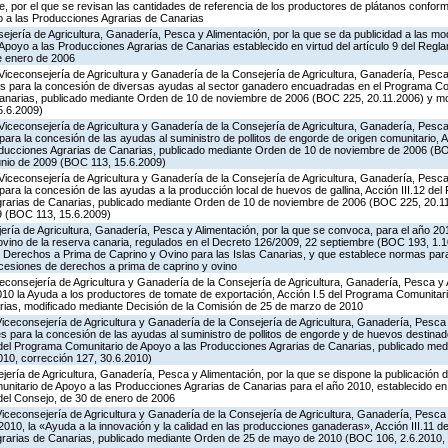
 por el que se revisan las cantidades de referencia de los productores de plátanos conforme
 a las Producciones Agrarias de Canarias
jería de Agricultura, Ganadería, Pesca y Alimentación, por la que se da publicidad a las mo
poyo a las Producciones Agrarias de Canarias establecido en virtud del artículo 9 del Regl
e enero de 2006
Viceconsejería de Agricultura y Ganadería de la Consejería de Agricultura, Ganadería, Pesca 
es para la concesión de diversas ayudas al sector ganadero encuadradas en el Programa Co
Canarias, publicado mediante Orden de 10 de noviembre de 2006 (BOC 225, 20.11.2006) y mo
5.6.2009)
Viceconsejería de Agricultura y Ganadería de la Consejería de Agricultura, Ganadería, Pesca 
ara la concesión de las ayudas al suministro de pollitos de engorde de origen comunitario, A
oducciones Agrarias de Canarias, publicado mediante Orden de 10 de noviembre de 2006 (B
unio de 2009 (BOC 113, 15.6.2009)
Viceconsejería de Agricultura y Ganadería de la Consejería de Agricultura, Ganadería, Pesca 
ara la concesión de las ayudas a la producción local de huevos de gallina, Acción III.12 de
grarias de Canarias, publicado mediante Orden de 10 de noviembre de 2006 (BOC 225, 20.11
9 (BOC 113, 15.6.2009)
jería de Agricultura, Ganadería, Pesca y Alimentación, por la que se convoca, para el año 20
ovino de la reserva canaria, regulados en el Decreto 126/2009, 22 septiembre (BOC 193, 1.1
e Derechos a Prima de Caprino y Ovino para las Islas Canarias, y que establece normas para
 cesiones de derechos a prima de caprino y ovino
iceconsejería de Agricultura y Ganadería de la Consejería de Agricultura, Ganadería, Pesca y 
0 la Ayuda a los productores de tomate de exportación, Acción I.5 del Programa Comunitari
ias, modificado mediante Decisión de la Comisión de 25 de marzo de 2010
Viceconsejería de Agricultura y Ganadería de la Consejería de Agricultura, Ganadería, Pesca
s para la concesión de las ayudas al suministro de pollitos de engorde y de huevos destinad
.8 del Programa Comunitario de Apoyo a las Producciones Agrarias de Canarias, publicado me
10, corrección 127, 30.6.2010)
jería de Agricultura, Ganadería, Pesca y Alimentación, por la que se dispone la publicación 
itario de Apoyo a las Producciones Agrarias de Canarias para el año 2010, establecido en vi
del Consejo, de 30 de enero de 2006
Viceconsejería de Agricultura y Ganadería de la Consejería de Agricultura, Ganadería, Pesca
2010, la «Ayuda a la innovación y la calidad en las producciones ganaderas», Acción III.11 
grarias de Canarias, publicado mediante Orden de 25 de mayo de 2010 (BOC 106, 2.6.2010, 