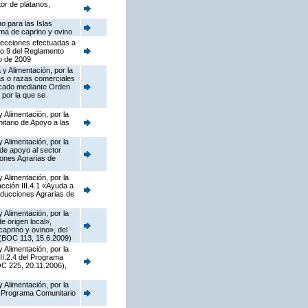
tor de plátanos,
o para las Islas
ima de caprino y ovino
rrecciones efectuadas a
lo 9 del Reglamento
o de 2009
y Alimentación, por la
as o razas comerciales
licado mediante Orden
 por la que se
 Alimentación, por la
tario de Apoyo a las
 Alimentación, por la
de apoyo al sector
iones Agrarias de
 Alimentación, por la
ción III.4.1 «Ayuda a
oducciones Agrarias de
 Alimentación, por la
 origen local»,
caprino y ovino», del
 (BOC 113, 15.6.2009)
 Alimentación, por la
II.2.4 del Programa
C 225, 20.11.2006),
 Alimentación, por la
el Programa Comunitario