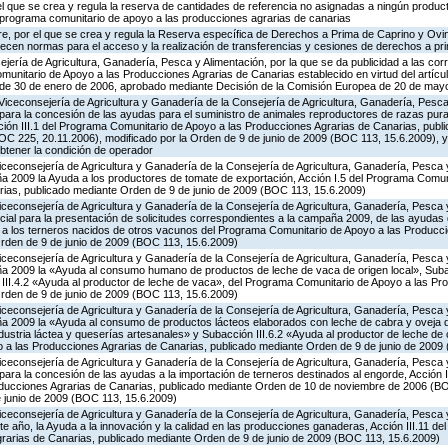
 el que se crea y regula la reserva de cantidades de referencia no asignadas a ningún produc
l programa comunitario de apoyo a las producciones agrarias de canarias
e, por el que se crea y regula la Reserva específica de Derechos a Prima de Caprino y Ovin
lecen normas para el acceso y la realización de transferencias y cesiones de derechos a pr
jería de Agricultura, Ganadería, Pesca y Alimentación, por la que se da publicidad a las co
munitario de Apoyo a las Producciones Agrarias de Canarias establecido en virtud del artícu
, de 30 de enero de 2006, aprobado mediante Decisión de la Comisión Europea de 20 de may
Viceconsejería de Agricultura y Ganadería de la Consejería de Agricultura, Ganadería, Pesca 
para la concesión de las ayudas para el suministro de animales reproductores de razas pur
cción III.1 del Programa Comunitario de Apoyo a las Producciones Agrarias de Canarias, pub
C 225, 20.11.2006), modificado por la Orden de 9 de junio de 2009 (BOC 113, 15.6.2009), y
obtener la condición de operador
iceconsejería de Agricultura y Ganadería de la Consejería de Agricultura, Ganadería, Pesca y
 2009 la Ayuda a los productores de tomate de exportación, Acción I.5 del Programa Comuni
ias, publicado mediante Orden de 9 de junio de 2009 (BOC 113, 15.6.2009)
iceconsejería de Agricultura y Ganadería de la Consejería de Agricultura, Ganadería, Pesca y
cial para la presentación de solicitudes correspondientes a la campaña 2009, de las ayudas 
a a los terneros nacidos de otros vacunos del Programa Comunitario de Apoyo a las Producc
rden de 9 de junio de 2009 (BOC 113, 15.6.2009)
iceconsejería de Agricultura y Ganadería de la Consejería de Agricultura, Ganadería, Pesca y
a 2009 la «Ayuda al consumo humano de productos de leche de vaca de origen local», Subac
n III.4.2 «Ayuda al productor de leche de vaca», del Programa Comunitario de Apoyo a las Pr
rden de 9 de junio de 2009 (BOC 113, 15.6.2009)
iceconsejería de Agricultura y Ganadería de la Consejería de Agricultura, Ganadería, Pesca y
 2009 la «Ayuda al consumo de productos lácteos elaborados con leche de cabra y oveja de
ndustria láctea y queserías artesanales» y Subacción III.6.2 «Ayuda al productor de leche de 
a las Producciones Agrarias de Canarias, publicado mediante Orden de 9 de junio de 2009
iceconsejería de Agricultura y Ganadería de la Consejería de Agricultura, Ganadería, Pesca y
ara la concesión de las ayudas a la importación de terneros destinados al engorde, Acción I
oducciones Agrarias de Canarias, publicado mediante Orden de 10 de noviembre de 2006 (BO
e junio de 2009 (BOC 113, 15.6.2009)
iceconsejería de Agricultura y Ganadería de la Consejería de Agricultura, Ganadería, Pesca y
e año, la Ayuda a la innovación y la calidad en las producciones ganaderas, Acción III.11 d
rarias de Canarias, publicado mediante Orden de 9 de junio de 2009 (BOC 113, 15.6.2009)