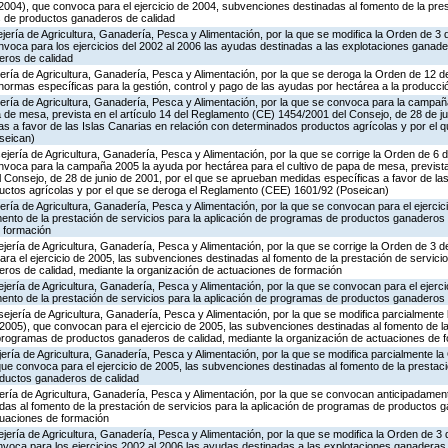
004), que convoca para el ejercicio de 2004, subvenciones destinadas al fomento de la pres
s de productos ganaderos de calidad
jería de Agricultura, Ganadería, Pesca y Alimentación, por la que se modifica la Orden de 3
voca para los ejercicios del 2002 al 2006 las ayudas destinadas a las explotaciones ganade
ros de calidad
jería de Agricultura, Ganadería, Pesca y Alimentación, por la que se deroga la Orden de 12
 normas específicas para la gestión, control y pago de las ayudas por hectárea a la produc
ería de Agricultura, Ganadería, Pesca y Alimentación, por la que se convoca para la campañ
a de mesa, prevista en el artículo 14 del Reglamento (CE) 1454/2001 del Consejo, de 28 de ju
 a favor de las Islas Canarias en relación con determinados productos agrícolas y por el q
seican)
jería de Agricultura, Ganadería, Pesca y Alimentación, por la que se corrige la Orden de 6 
voca para la campaña 2005 la ayuda por hectárea para el cultivo de papa de mesa, prevista e
Consejo, de 28 de junio de 2001, por el que se aprueban medidas específicas a favor de las
uctos agrícolas y por el que se deroga el Reglamento (CEE) 1601/92 (Poseican)
ería de Agricultura, Ganadería, Pesca y Alimentación, por la que se convocan para el ejercic
ento de la prestación de servicios para la aplicación de programas de productos ganaderos 
 formación
jería de Agricultura, Ganadería, Pesca y Alimentación, por la que se corrige la Orden de 3
ra el ejercicio de 2005, las subvenciones destinadas al fomento de la prestación de servicio
os de calidad, mediante la organización de actuaciones de formación
jería de Agricultura, Ganadería, Pesca y Alimentación, por la que se convocan para el ejerci
ento de la prestación de servicios para la aplicación de programas de productos ganaderos 
jería de Agricultura, Ganadería, Pesca y Alimentación, por la que se modifica parcialmente
2005), que convocan para el ejercicio de 2005, las subvenciones destinadas al fomento de l
e programas de productos ganaderos de calidad, mediante la organización de actuaciones de 
ería de Agricultura, Ganadería, Pesca y Alimentación, por la que se modifica parcialmente l
e convoca para el ejercicio de 2005, las subvenciones destinadas al fomento de la prestaci
oductos ganaderos de calidad
ería de Agricultura, Ganadería, Pesca y Alimentación, por la que se convocan anticipadamente
das al fomento de la prestación de servicios para la aplicación de programas de productos 
tuaciones de formación
jería de Agricultura, Ganadería, Pesca y Alimentación, por la que se modifica la Orden de 3
voca para los ejercicios 2002 al 2006 las ayudas destinadas a las explotaciones ganaderas