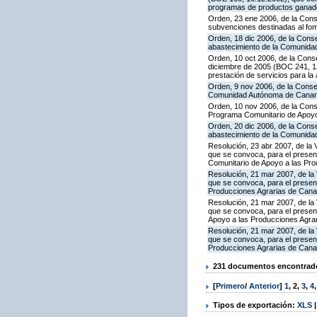
programas de productos ganade
Orden, 23 ene 2006, de la Conse
subvenciones destinadas al fom
Orden, 18 dic 2006, de la Conse
abastecimiento de la Comunida
Orden, 10 oct 2006, de la Conse
diciembre de 2005 (BOC 241, 12
prestación de servicios para l
Orden, 9 nov 2006, de la Consej
Comunidad Autónoma de Canaria
Orden, 10 nov 2006, de la Conse
Programa Comunitario de Apoyo
Orden, 20 dic 2006, de la Conse
abastecimiento de la Comunida
Resolución, 23 abr 2007, de la 
que se convoca, para el presen
Comunitario de Apoyo a las Pr
Resolución, 21 mar 2007, de la 
que se convoca, para el present
Producciones Agrarias de Cana
Resolución, 21 mar 2007, de la 
que se convoca, para el presen
Apoyo a las Producciones Agra
Resolución, 21 mar 2007, de la 
que se convoca, para el present
Producciones Agrarias de Cana
231 documentos encontrados
[
Primero
/
Anterior
]
1
,
2
,
3
,
4
Tipos de exportación:
XLS