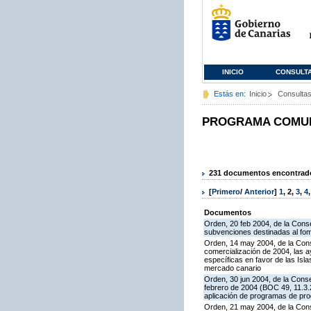
INICIO
CONSULT
Estás en:
Inicio
Consulta
PROGRAMA COMUNI
231 documentos encontrados
[
Primero
/
Anterior
]
1
,
2
,
3
,
4
Documentos
Orden, 20 feb 2004, de la Conse
subvenciones destinadas al fom
Orden, 14 may 2004, de la Cons
comercialización de 2004, las 
específicas en favor de las Isla
mercado canario
Orden, 30 jun 2004, de la Conse
febrero de 2004 (BOC 49, 11.3.2
aplicación de programas de pr
Orden, 21 may 2004, de la Conse