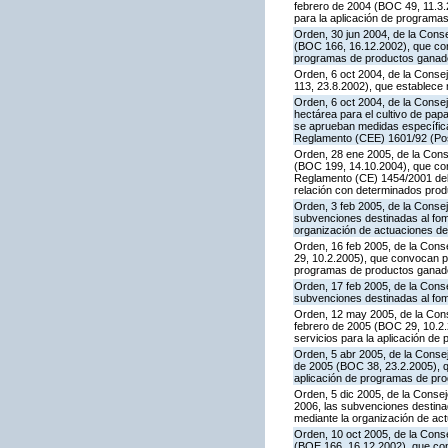
febrero de 2004 (BOC 49, 11.3.2
para la aplicación de programa
Orden, 30 jun 2004, de la Conse
(BOC 166, 16.12.2002), que con
programas de productos ganade
Orden, 6 oct 2004, de la Conse
113, 23.8.2002), que establece
Orden, 6 oct 2004, de la Consej
hectárea para el cultivo de pap
se aprueban medidas específicas
Reglamento (CEE) 1601/92 (Po
Orden, 28 ene 2005, de la Conse
(BOC 199, 14.10.2004), que con
Reglamento (CE) 1454/2001 del 
relación con determinados prod
Orden, 3 feb 2005, de la Consej
subvenciones destinadas al fom
organización de actuaciones de
Orden, 16 feb 2005, de la Conse
29, 10.2.2005), que convocan pa
programas de productos ganader
Orden, 17 feb 2005, de la Conse
subvenciones destinadas al fom
Orden, 12 may 2005, de la Conse
febrero de 2005 (BOC 29, 10.2.
servicios para la aplicación d
Orden, 5 abr 2005, de la Consej
de 2005 (BOC 38, 23.2.2005), qu
aplicación de programas de pr
Orden, 5 dic 2005, de la Consej
2006, las subvenciones destina
mediante la organización de ac
Orden, 10 oct 2005, de la Conse
(BOE 166, 16.12.2002), que con