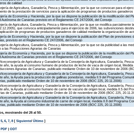
ros de calidad
jería de Agricultura, Ganadería, Pesca y Alimentación, por la que se convocan para el ejerci
ento de la prestación de servicios para la aplicación de programas de productos ganaderos 
jería de Economía y Hacienda, por la que se dispone la publicación de la modificación del P
d Autónoma de Canarias previsto en el Reglamento CE 247/2006, del Consejo
jería de Agricultura, Ganadería, Pesca y Alimentación, por la que se modifica parcialmente 
.12.2005), que convoca anticipadamente para el ejercicio de 2006, las subvenciones destin
a aplicación de programas de productos ganaderos de calidad mediante la organización de ac
ería de Economía y Hacienda, por la que se dispone la publicación del Plan de previsiones 
s, previsto en el Reglamento CE 247/2006, del Consejo
jería de Agricultura, Ganadería, Pesca y Alimentación, por la que se da publicidad a las med
 a las Producciones Agrarias de Canarias
jería de Economía y Hacienda, por la que se dispone la publicación de la modificación del P
d Autónoma de Canarias previsto en el Reglamento CE 247/2006, del Consejo
Viceconsejería de Agricultura y Ganadería de la Consejería de Agricultura, Ganadería, Pesca 
te año, la ayuda al consumo humano de productos de leche de vaca de origen local, Medida 
oducciones Agrarias de Canarias, publicado mediante Orden de 10 de noviembre de 2006 (B
Viceconsejería de Agricultura y Ganadería de la Consejería de Agricultura, Ganadería, Pesca 
e año, la Ayuda para la producción de gallinas ponedoras, medida II.9 del Programa Comunit
rias, publicado mediante Orden de 10 de noviembre de 2006 (BOC 225, 20.11.2006)
Viceconsejería de Agricultura y Ganadería de la Consejería de Agricultura, Ganadería, Pesca 
te año, la Ayuda al consumo humano de carne de vacuno de origen local, medida II.5 del Pr
rias de Canarias, publicado mediante Orden de 10 de noviembre de 2006 (BOC 225, 20.11.2
Viceconsejería de Agricultura y Ganadería de la Consejería de Agricultura, Ganadería, Pesca 
e año, la Ayuda al consumo industrial de carne de origen local, medida II.8 del Programa Co
rias, publicado mediante Orden de 10 de noviembre de 2006 (BOC 225, 20.11.2006)
, mostrando del 26 al 50.
,
5
,
6
,
7
,
8
[
Siguiente
/
Último
]
|
PDF
|
ODT