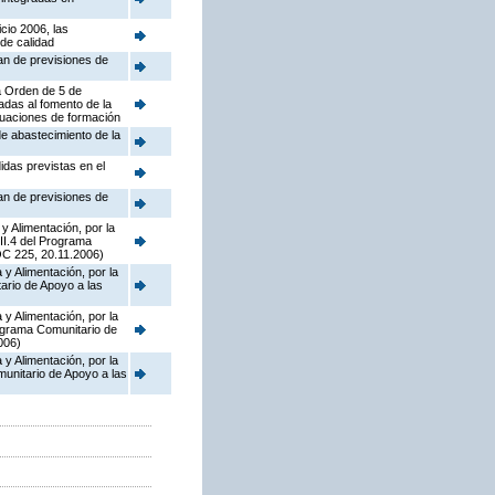
cio 2006, las
de calidad
lan de previsiones de
la Orden de 5 de
adas al fomento de la
tuaciones de formación
de abastecimiento de la
idas previstas en el
lan de previsiones de
y Alimentación, por la
II.4 del Programa
OC 225, 20.11.2006)
y Alimentación, por la
ario de Apoyo a las
y Alimentación, por la
ograma Comunitario de
006)
y Alimentación, por la
munitario de Apoyo a las