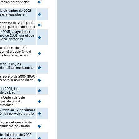
tación del servicios
 de diciembre de 2002
ras integradas en
 de agosto de 2002 (BOC
ción de papa de consumo
a 2005, la ayuda por
nio de 2001, por el que
ue se deroga el
de octubre de 2004
n el artículo 14 del
 Islas Canarias en
io de 2005, las
de calidad mediante la
 de febrero de 2005 (BOC
s para la aplicación de
cio 2005, las
de calidad
 la Orden de 3 de
a prestación de
formación
a Orden de 17 de febrero
ón de servicios para la
 para el ejercicio de
ganaderos de calidad
 de diciembre de 2002
 integradas en