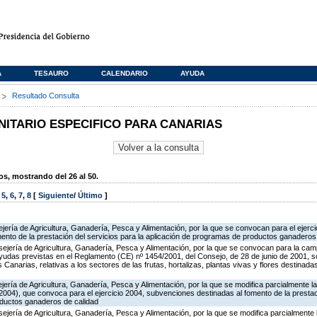
A
TESAURO
CALENDARIO
AYUDA
s
Resultado Consulta
TARIO ESPECIFICO PARA CANARIAS
, mostrando del 26 al 50.
,
5
,
6
,
7
,
8
[
Siguiente
/
Último
]
jería de Agricultura, Ganadería, Pesca y Alimentación, por la que se convocan para el ejerci
ento de la prestación del servicios para la aplicación de programas de productos ganaderos
ejería de Agricultura, Ganadería, Pesca y Alimentación, por la que se convocan para la ca
ayudas previstas en el Reglamento (CE) nº 1454/2001, del Consejo, de 28 de junio de 2001, 
s Canarias, relativas a los sectores de las frutas, hortalizas, plantas vivas y flores destinada
jería de Agricultura, Ganadería, Pesca y Alimentación, por la que se modifica parcialmente 
004), que convoca para el ejercicio 2004, subvenciones destinadas al fomento de la prestac
oductos ganaderos de calidad
jería de Agricultura, Ganadería, Pesca y Alimentación, por la que se modifica parcialmente