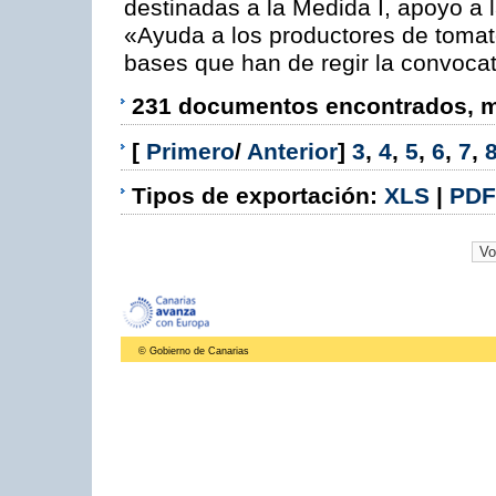
destinadas a la Medida I, apoyo a l
«Ayuda a los productores de tomat
bases que han de regir la convocat
231 documentos encontrados, mo
[
Primero
/
Anterior
]
3
,
4
,
5
,
6
,
7
,
Tipos de exportación:
XLS
|
PDF
© Gobierno de Canarias