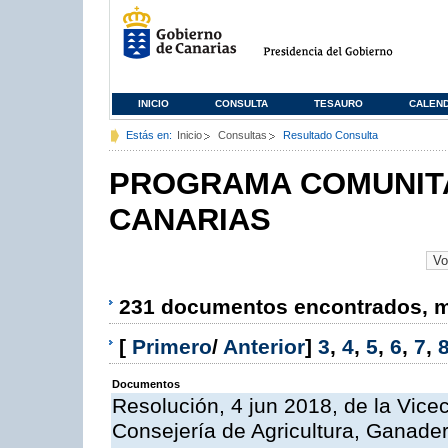
INICIO
CONSULTA
TESAURO
CALEN
Estás en:
Inicio
Consultas
Resultado Consulta
PROGRAMA COMUNITA
CANARIAS
231 documentos encontrados, mo
[
Primero
/
Anterior
]
3
,
4
,
5
,
6
,
7
,
Documentos
Resolución, 4 jun 2018, de la Vice
Consejería de Agricultura, Ganader