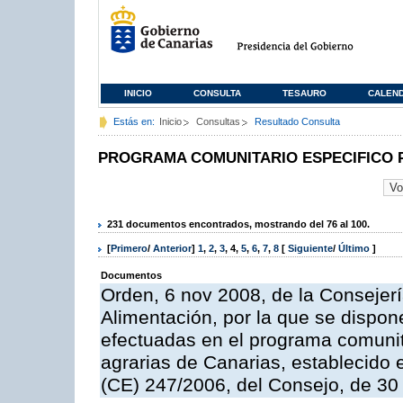
INICIO
CONSULTA
TESAURO
CALEN
Estás en:
Inicio
Consultas
Resultado Consulta
PROGRAMA COMUNITARIO ESPECIFICO 
231 documentos encontrados, mostrando del 76 al 100.
[
Primero
/
Anterior
]
1
,
2
,
3
,
4
,
5
,
6
,
7
,
8
[
Siguiente
/
Último
]
Documentos
Orden, 6 nov 2008, de la Consejerí
Alimentación, por la que se dispon
efectuadas en el programa comunit
agrarias de Canarias, establecido e
(CE) 247/2006, del Consejo, de 30