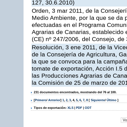
127, 30.6.2010)
Orden, 3 mar 2011, de la Consejerí
Medio Ambiente, por la que se da p
efectuadas en el Programa Comuni
Agrarias de Canarias, establecido e
(CE) nº 247/2006, del Consejo, de
Resolución, 3 ene 2011, de la Vice
de la Consejería de Agricultura, G
la que se convoca para la campaña
tomate de exportación, Acción I.5
las Producciones Agrarias de Cana
la Comisión de 25 de marzo de 201
231 documentos encontrados, mostrando del 76 al 100.
[
Primero
/
Anterior
]
1
,
2
,
3
,
4
,
5
,
6
,
7
,
8
[
Siguiente
/
Último
]
Tipos de exportación:
XLS
|
PDF
|
ODT