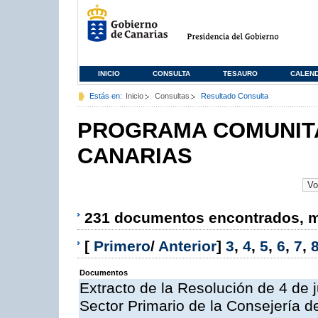
INICIO
CONSULTA
TESAURO
CALEN
Estás en:
Inicio
Consultas
Resultado Consulta
PROGRAMA COMUNITA
CANARIAS
231 documentos encontrados, mo
[
Primero
/
Anterior
]
3
,
4
,
5
,
6
,
7
,
Documentos
Extracto de la Resolución de 4 de 
Sector Primario de la Consejería d