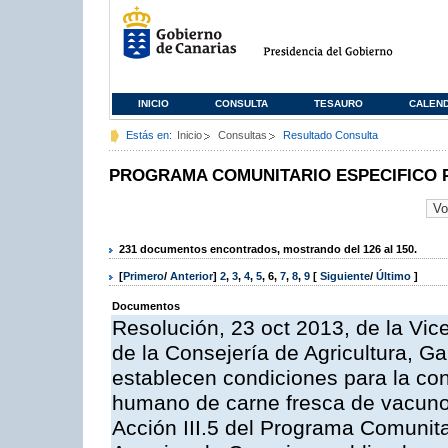
INICIO
CONSULTA
TESAURO
CALEN
Estás en:
Inicio
Consultas
Resultado Consulta
PROGRAMA COMUNITARIO ESPECIFICO 
231 documentos encontrados, mostrando del 126 al 150.
[
Primero
/
Anterior
]
2
,
3
,
4
,
5
,
6
,
7
,
8
,
9
[
Siguiente
/
Último
]
Documentos
Resolución, 23 oct 2013, de la Vic
de la Consejería de Agricultura, G
establecen condiciones para la co
humano de carne fresca de vacuno, 
Acción III.5 del Programa Comunit