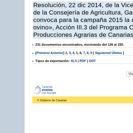
Resolución, 22 dic 2014, de la Vic
de la Consejería de Agricultura, G
convoca para la campaña 2015 la a
ovino», Acción III.3 del Programa 
Producciones Agrarias de Canaria
231 documentos encontrados, mostrando del 126 al 150.
[
Primero
/
Anterior
]
2
,
3
,
4
,
5
,
6
,
7
,
8
,
9
[
Siguiente
/
Último
]
Tipos de exportación:
XLS
|
PDF
|
ODT
© Gobierno de Canarias