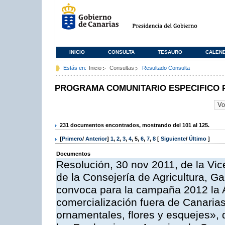
INICIO
CONSULTA
TESAURO
CALEN
Estás en:
Inicio
Consultas
Resultado Consulta
PROGRAMA COMUNITARIO ESPECIFICO 
231 documentos encontrados, mostrando del 101 al 125.
[
Primero
/
Anterior
]
1
,
2
,
3
,
4
,
5
,
6
,
7
,
8
[
Siguiente
/
Último
]
Documentos
Resolución, 30 nov 2011, de la Vic
de la Consejería de Agricultura, G
convoca para la campaña 2012 la A
comercialización fuera de Canarias 
ornamentales, flores y esquejes»,