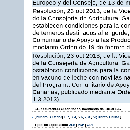
Europeo y del Consejo, de 13 de 
Resolución, 23 oct 2013, de la Vic
de la Consejería de Agricultura, G
establecen condiciones para la con
de terneros destinados al engorde,
Comunitario de Apoyo a las Produc
mediante Orden de 19 de febrero 
Resolución, 23 oct 2013, de la Vic
de la Consejería de Agricultura, G
establecen condiciones para la con
en vacuno de leche con novillas na
del Programa Comunitario de Apoyo
Canarias, publicado mediante Ord
1.3.2013)
231 documentos encontrados, mostrando del 101 al 125.
[
Primero
/
Anterior
]
1
,
2
,
3
,
4
,
5
,
6
,
7
,
8
[
Siguiente
/
Último
]
Tipos de exportación:
XLS
|
PDF
|
ODT