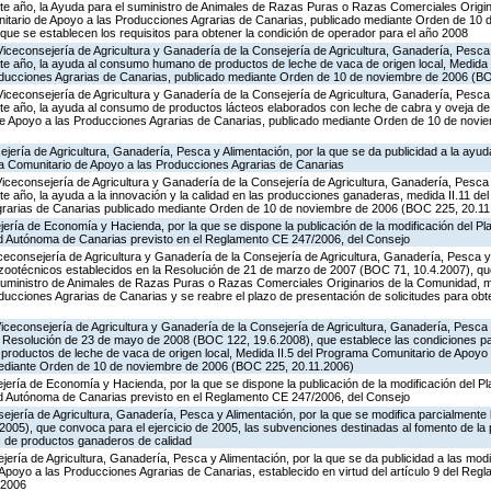
te año, la Ayuda para el suministro de Animales de Razas Puras o Razas Comerciales Origi
itario de Apoyo a las Producciones Agrarias de Canarias, publicado mediante Orden de 10
que se establecen los requisitos para obtener la condición de operador para el año 2008
Viceconsejería de Agricultura y Ganadería de la Consejería de Agricultura, Ganadería, Pesca 
te año, la ayuda al consumo humano de productos de leche de vaca de origen local, Medida 
oducciones Agrarias de Canarias, publicado mediante Orden de 10 de noviembre de 2006 (B
Viceconsejería de Agricultura y Ganadería de la Consejería de Agricultura, Ganadería, Pesca 
te año, la ayuda al consumo de productos lácteos elaborados con leche de cabra y oveja de 
de Apoyo a las Producciones Agrarias de Canarias, publicado mediante Orden de 10 de nov
jería de Agricultura, Ganadería, Pesca y Alimentación, por la que se da publicidad a la ayud
a Comunitario de Apoyo a las Producciones Agrarias de Canarias
Viceconsejería de Agricultura y Ganadería de la Consejería de Agricultura, Ganadería, Pesca 
e año, la ayuda a la innovación y la calidad en las producciones ganaderas, medida II.11 d
grarias de Canarias publicado mediante Orden de 10 de noviembre de 2006 (BOC 225, 20.11
ería de Economía y Hacienda, por la que se dispone la publicación de la modificación del Pl
d Autónoma de Canarias previsto en el Reglamento CE 247/2006, del Consejo
iceconsejería de Agricultura y Ganadería de la Consejería de Agricultura, Ganadería, Pesca y 
s zootécnicos establecidos en la Resolución de 21 de marzo de 2007 (BOC 71, 10.4.2007), q
Suministro de Animales de Razas Puras o Razas Comerciales Originarios de la Comunidad, m
ucciones Agrarias de Canarias y se reabre el plazo de presentación de solicitudes para obt
Viceconsejería de Agricultura y Ganadería de la Consejería de Agricultura, Ganadería, Pesca 
la Resolución de 23 de mayo de 2008 (BOC 122, 19.6.2008), que establece las condiciones pa
oductos de leche de vaca de origen local, Medida II.5 del Programa Comunitario de Apoyo
mediante Orden de 10 de noviembre de 2006 (BOC 225, 20.11.2006)
jería de Economía y Hacienda, por la que se dispone la publicación de la modificación del P
d Autónoma de Canarias previsto en el Reglamento CE 247/2006, del Consejo
jería de Agricultura, Ganadería, Pesca y Alimentación, por la que se modifica parcialmente
005), que convoca para el ejercicio de 2005, las subvenciones destinadas al fomento de la 
s de productos ganaderos de calidad
jería de Agricultura, Ganadería, Pesca y Alimentación, por la que se da publicidad a las mod
poyo a las Producciones Agrarias de Canarias, establecido en virtud del artículo 9 del Reg
 2006