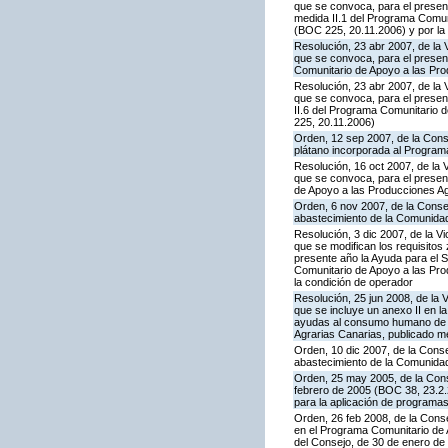
que se convoca, para el presen
medida II.1 del Programa Comun
(BOC 225, 20.11.2006) y por la 
Resolución, 23 abr 2007, de la 
que se convoca, para el presen
Comunitario de Apoyo a las Pr
Resolución, 23 abr 2007, de la 
que se convoca, para el presen
II.6 del Programa Comunitario 
225, 20.11.2006)
Orden, 12 sep 2007, de la Conse
plátano incorporada al Program
Resolución, 16 oct 2007, de la 
que se convoca, para el present
de Apoyo a las Producciones A
Orden, 6 nov 2007, de la Consej
abastecimiento de la Comunida
Resolución, 3 dic 2007, de la V
que se modifican los requisito
presente año la Ayuda para el 
Comunitario de Apoyo a las Prod
la condición de operador
Resolución, 25 jun 2008, de la 
que se incluye un anexo II en 
ayudas al consumo humano de pr
Agrarias Canarias, publicado 
Orden, 10 dic 2007, de la Conse
abastecimiento de la Comunida
Orden, 25 may 2005, de la Conse
febrero de 2005 (BOC 38, 23.2.2
para la aplicación de programa
Orden, 26 feb 2008, de la Conse
en el Programa Comunitario de A
del Consejo, de 30 de enero de