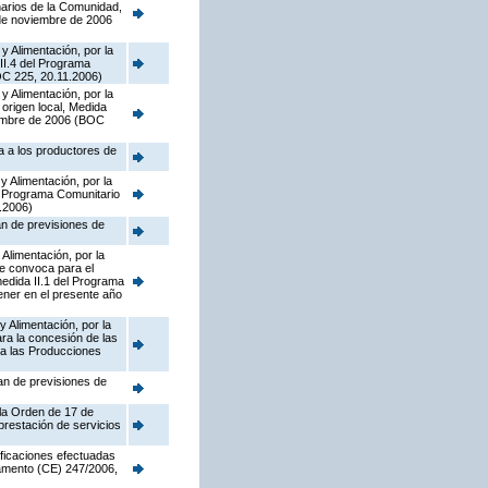
narios de la Comunidad,
 de noviembre de 2006
y Alimentación, por la
II.4 del Programa
OC 225, 20.11.2006)
y Alimentación, por la
origen local, Medida
iembre de 2006 (BOC
a a los productores de
y Alimentación, por la
el Programa Comunitario
.2006)
an de previsiones de
Alimentación, por la
ue convoca para el
edida II.1 del Programa
ener en el presente año
y Alimentación, por la
ra la concesión de las
 a las Producciones
lan de previsiones de
 la Orden de 17 de
prestación de servicios
ificaciones efectuadas
lamento (CE) 247/2006,