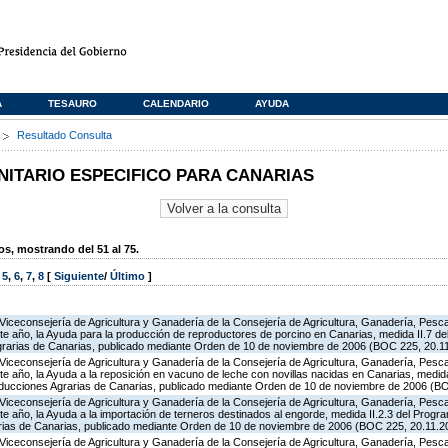
A
TESAURO
CALENDARIO
AYUDA
s
Resultado Consulta
TARIO ESPECIFICO PARA CANARIAS
, mostrando del 51 al 75.
,
5
,
6
,
7
,
8
[
Siguiente
/
Último
]
Viceconsejería de Agricultura y Ganadería de la Consejería de Agricultura, Ganadería, Pesca 
te año, la Ayuda para la producción de reproductores de porcino en Canarias, medida II.7 d
grarias de Canarias, publicado mediante Orden de 10 de noviembre de 2006 (BOC 225, 20.1
Viceconsejería de Agricultura y Ganadería de la Consejería de Agricultura, Ganadería, Pesca 
e año, la Ayuda a la reposición en vacuno de leche con novillas nacidas en Canarias, medid
oducciones Agrarias de Canarias, publicado mediante Orden de 10 de noviembre de 2006 (B
Viceconsejería de Agricultura y Ganadería de la Consejería de Agricultura, Ganadería, Pesca 
e año, la Ayuda a la importación de terneros destinados al engorde, medida II.2.3 del Prog
rias de Canarias, publicado mediante Orden de 10 de noviembre de 2006 (BOC 225, 20.11.2
Viceconsejería de Agricultura y Ganadería de la Consejería de Agricultura, Ganadería, Pesca 