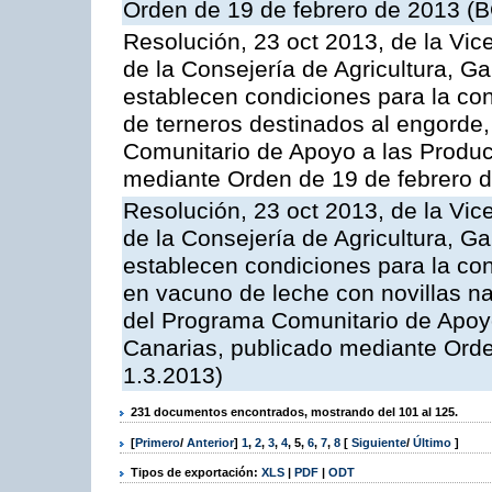
Orden de 19 de febrero de 2013 (B
Resolución, 23 oct 2013, de la Vic
de la Consejería de Agricultura, G
establecen condiciones para la con
de terneros destinados al engorde,
Comunitario de Apoyo a las Produc
mediante Orden de 19 de febrero 
Resolución, 23 oct 2013, de la Vic
de la Consejería de Agricultura, G
establecen condiciones para la con
en vacuno de leche con novillas na
del Programa Comunitario de Apoyo
Canarias, publicado mediante Ord
1.3.2013)
231 documentos encontrados, mostrando del 101 al 125.
[
Primero
/
Anterior
]
1
,
2
,
3
,
4
,
5
,
6
,
7
,
8
[
Siguiente
/
Último
]
Tipos de exportación:
XLS
|
PDF
|
ODT