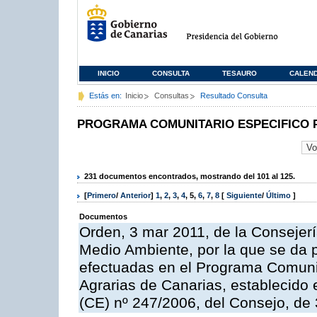
INICIO
CONSULTA
TESAURO
CALEN
Estás en:
Inicio
Consultas
Resultado Consulta
PROGRAMA COMUNITARIO ESPECIFICO 
231 documentos encontrados, mostrando del 101 al 125.
[
Primero
/
Anterior
]
1
,
2
,
3
,
4
,
5
,
6
,
7
,
8
[
Siguiente
/
Último
]
Documentos
Orden, 3 mar 2011, de la Consejerí
Medio Ambiente, por la que se da p
efectuadas en el Programa Comuni
Agrarias de Canarias, establecido e
(CE) nº 247/2006, del Consejo, de