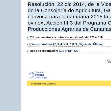
Resolución, 22 dic 2014, de la Vic
de la Consejería de Agricultura, G
convoca para la campaña 2015 la a
ovino», Acción III.3 del Programa 
Producciones Agrarias de Canaria
231 documentos encontrados, mostrando del 126 al 150.
[
Primero
/
Anterior
]
2
,
3
,
4
,
5
,
6
,
7
,
8
,
9
[
Siguiente
/
Último
]
Tipos de exportación:
XLS
|
PDF
|
ODT
© Gobierno de Canarias