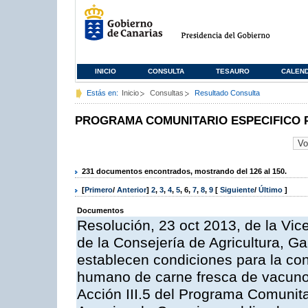
INICIO
CONSULTA
TESAURO
CALEN
Estás en:
Inicio
Consultas
Resultado Consulta
PROGRAMA COMUNITARIO ESPECIFICO 
231 documentos encontrados, mostrando del 126 al 150.
[
Primero
/
Anterior
]
2
,
3
,
4
,
5
,
6
,
7
,
8
,
9
[
Siguiente
/
Último
]
Documentos
Resolución, 23 oct 2013, de la Vic
de la Consejería de Agricultura, G
establecen condiciones para la co
humano de carne fresca de vacuno, 
Acción III.5 del Programa Comunit