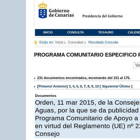
INICIO
CONSULTA
TESAURO
CALEN
Estás en:
Inicio
Consultas
Resultado Consulta
PROGRAMA COMUNITARIO ESPECIFICO 
231 documentos encontrados, mostrando del 151 al 175.
[
Primero
/
Anterior
]
3
,
4
,
5
,
6
,
7
,
8
,
9
,
10
[
Siguiente
/
Último
]
Documentos
Orden, 11 mar 2015, de la Consejer
Aguas, por la que se da publicidad
Programa Comunitario de Apoyo a 
en virtud del Reglamento (UE) nº 
Consejo