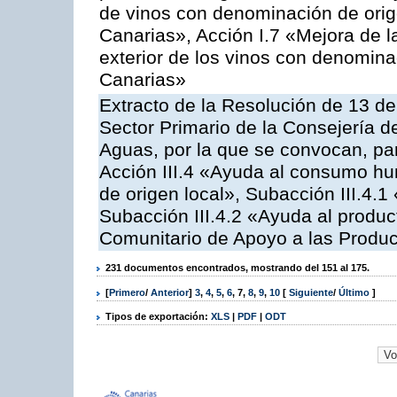
de vinos con denominación de ori
Canarias», Acción I.7 «Mejora de l
exterior de los vinos con denomina
Canarias»
Extracto de la Resolución de 13 de
Sector Primario de la Consejería d
Aguas, por la que se convocan, par
Acción III.4 «Ayuda al consumo h
de origen local», Subacción III.4.1
Subacción III.4.2 «Ayuda al produ
Comunitario de Apoyo a las Produc
231 documentos encontrados, mostrando del 151 al 175.
[
Primero
/
Anterior
]
3
,
4
,
5
,
6
,
7
,
8
,
9
,
10
[
Siguiente
/
Último
]
Tipos de exportación:
XLS
|
PDF
|
ODT