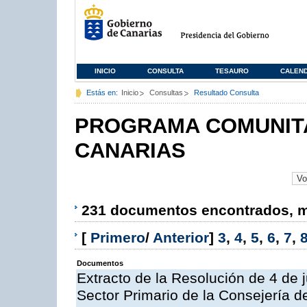
INICIO
CONSULTA
TESAURO
CALEN
Estás en:
Inicio
Consultas
Resultado Consulta
PROGRAMA COMUNITA
CANARIAS
231 documentos encontrados, mo
[
Primero
/
Anterior
]
3
,
4
,
5
,
6
,
7
,
Documentos
Extracto de la Resolución de 4 de 
Sector Primario de la Consejería d