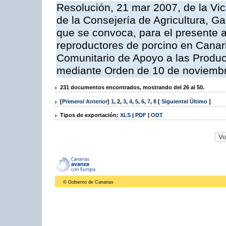
Resolución, 21 mar 2007, de la Vic
de la Consejería de Agricultura, G
que se convoca, para el presente a
reproductores de porcino en Canar
Comunitario de Apoyo a las Produc
mediante Orden de 10 de noviembr
231 documentos encontrados, mostrando del 26 al 50.
[
Primero
/
Anterior
]
1
,
2
,
3
,
4
,
5
,
6
,
7
,
8
[
Siguiente
/
Último
]
Tipos de exportación:
XLS
|
PDF
|
ODT
© Gobierno de Canarias