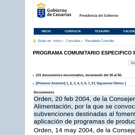
INICIO
CONSULTA
TESAURO
CALEN
Estás en:
Inicio
Consultas
Resultado Consulta
PROGRAMA COMUNITARIO ESPECIFICO 
231 documentos encontrados, mostrando del 26 al 50.
[
Primero
/
Anterior
]
1
,
2
,
3
,
4
,
5
,
6
,
7
,
8
[
Siguiente
/
Último
]
Documentos
Orden, 20 feb 2004, de la Consejer
Alimentación, por la que se convoc
subvenciones destinadas al fomento
aplicación de programas de produc
Orden, 14 may 2004, de la Conseje