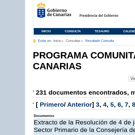
INICIO
CONSULTA
TESAURO
CALEN
Estás en:
Inicio
Consultas
Resultado Consulta
PROGRAMA COMUNITA
CANARIAS
231 documentos encontrados, mo
[
Primero
/
Anterior
]
3
,
4
,
5
,
6
,
7
,
Documentos
Extracto de la Resolución de 4 de 
Sector Primario de la Consejería d