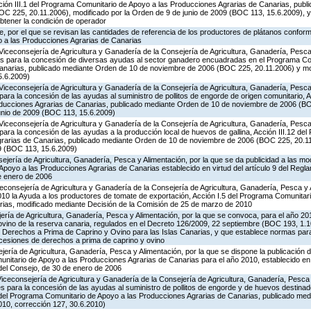
cción III.1 del Programa Comunitario de Apoyo a las Producciones Agrarias de Canarias, pub
C 225, 20.11.2006), modificado por la Orden de 9 de junio de 2009 (BOC 113, 15.6.2009), y
obtener la condición de operador
 por el que se revisan las cantidades de referencia de los productores de plátanos conforme
 a las Producciones Agrarias de Canarias
Viceconsejería de Agricultura y Ganadería de la Consejería de Agricultura, Ganadería, Pesca 
es para la concesión de diversas ayudas al sector ganadero encuadradas en el Programa Co
Canarias, publicado mediante Orden de 10 de noviembre de 2006 (BOC 225, 20.11.2006) y mo
5.6.2009)
Viceconsejería de Agricultura y Ganadería de la Consejería de Agricultura, Ganadería, Pesca 
ara la concesión de las ayudas al suministro de pollitos de engorde de origen comunitario, A
oducciones Agrarias de Canarias, publicado mediante Orden de 10 de noviembre de 2006 (B
unio de 2009 (BOC 113, 15.6.2009)
Viceconsejería de Agricultura y Ganadería de la Consejería de Agricultura, Ganadería, Pesca 
ara la concesión de las ayudas a la producción local de huevos de gallina, Acción III.12 de
grarias de Canarias, publicado mediante Orden de 10 de noviembre de 2006 (BOC 225, 20.11
9 (BOC 113, 15.6.2009)
jería de Agricultura, Ganadería, Pesca y Alimentación, por la que se da publicidad a las mo
poyo a las Producciones Agrarias de Canarias establecido en virtud del artículo 9 del Regl
e enero de 2006
iceconsejería de Agricultura y Ganadería de la Consejería de Agricultura, Ganadería, Pesca y 
0 la Ayuda a los productores de tomate de exportación, Acción I.5 del Programa Comunitari
ias, modificado mediante Decisión de la Comisión de 25 de marzo de 2010
jería de Agricultura, Ganadería, Pesca y Alimentación, por la que se convoca, para el año 20
ovino de la reserva canaria, regulados en el Decreto 126/2009, 22 septiembre (BOC 193, 1.1
e Derechos a Prima de Caprino y Ovino para las Islas Canarias, y que establece normas para
 cesiones de derechos a prima de caprino y ovino
jería de Agricultura, Ganadería, Pesca y Alimentación, por la que se dispone la publicación 
itario de Apoyo a las Producciones Agrarias de Canarias para el año 2010, establecido en vi
del Consejo, de 30 de enero de 2006
Viceconsejería de Agricultura y Ganadería de la Consejería de Agricultura, Ganadería, Pesca
s para la concesión de las ayudas al suministro de pollitos de engorde y de huevos destinad
.8 del Programa Comunitario de Apoyo a las Producciones Agrarias de Canarias, publicado me
10, corrección 127, 30.6.2010)