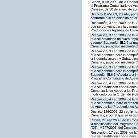
Orden, 9 jun 2009, de la Consej
el Programa Comunitario de Apoy
Consejo, de 30 de enero de 20
Decreto 114/2009, 28 julio, por
conforme a lo establecido en e
Resolución, 3 sep 2009, de la V
que se convoca para la campaña
Producciones Agrarias de Canar
Resolución, 3 sep 2009, de la V
que se establece un plazo espe
vacuno, Subacción III.2.2 prim
Canarias, publicado mediante O
Resolución, 3 sep 2009, de la V
que se convoca para la campañ
la industria láctea» y Subacció
Canarias, publicado mediante O
Resolución, 3 sep 2009, de la V
que se convoca para la campaña
Subacción III.6.1 «Ayuda a la i
Programa Comunitario de Apoyo 
Resolución, 4 sep 2009, de la V
que se establecen condiciones p
Comunitario de Apoyo a las Pr
modificado por la Orden de 9 d
Resolución, 4 sep 2009, de la V
que se convoca, para el present
de Apoyo a las Producciones Ag
Decreto 126/2009, 22 septiembr
Canarias, y por el que se estab
Orden, 21 sep 2009, de la Conse
la modificación del Programa Co
(CE) nº 247/2006, del Consejo
Resolución, 17 sep 2009, de la 
que se establecen condiciones 