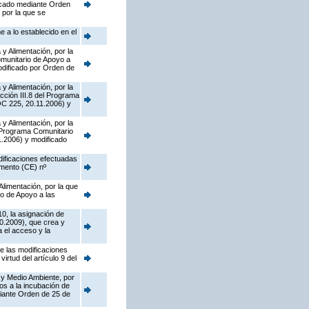
licado mediante Orden
 por la que se
 a lo establecido en el
y Alimentación, por la
munitario de Apoyo a
dificado por Orden de
y Alimentación, por la
cción III.8 del Programa
OC 225, 20.11.2006) y
y Alimentación, por la
l Programa Comunitario
.2006) y modificado
dificaciones efectuadas
amento (CE) nº
Alimentación, por la que
o de Apoyo a las
10, la asignación de
0.2009), que crea y
 el acceso y la
de las modificaciones
rtud del artículo 9 del
 y Medio Ambiente, por
os a la incubación de
diante Orden de 25 de