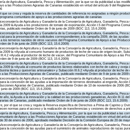
ería de Agricultura, Ganadería, Pesca y Alimentación, por la que se da publicidad a las modi
o a las Producciones Agrarias de Canarias establecido en virtud del artículo 9 del Reglame
06
 el que se crea y regula la reserva de cantidades de referencia no asignadas a ningún produc
l programa comunitario de apoyo a las producciones agrarias de canarias
iceconsejería de Agricultura y Ganadería de la Consejería de Agricultura, Ganadería, Pesca y
 2009 la Ayuda a los productores de tomate de exportación, Acción I.5 del Programa Comuni
ias, publicado mediante Orden de 9 de junio de 2009 (BOC 113, 15.6.2009)
iceconsejería de Agricultura y Ganadería de la Consejería de Agricultura, Ganadería, Pesca y
cial para la presentación de solicitudes correspondientes a la campaña 2009, de las ayudas 
a a los terneros nacidos de otros vacunos del Programa Comunitario de Apoyo a las Producc
rden de 9 de junio de 2009 (BOC 113, 15.6.2009)
iceconsejería de Agricultura y Ganadería de la Consejería de Agricultura, Ganadería, Pesca y
a 2009 la «Ayuda al consumo humano de productos de leche de vaca de origen local», Subac
n III.4.2 «Ayuda al productor de leche de vaca», del Programa Comunitario de Apoyo a las Pr
rden de 9 de junio de 2009 (BOC 113, 15.6.2009)
iceconsejería de Agricultura y Ganadería de la Consejería de Agricultura, Ganadería, Pesca y
 2009 la «Ayuda al consumo de productos lácteos elaborados con leche de cabra y oveja de
ndustria láctea y queserías artesanales» y Subacción III.6.2 «Ayuda al productor de leche de 
a las Producciones Agrarias de Canarias, publicado mediante Orden de 9 de junio de 2009
iceconsejería de Agricultura y Ganadería de la Consejería de Agricultura, Ganadería, Pesca y
ara la concesión de las ayudas a la importación de terneros destinados al engorde, Acción I
oducciones Agrarias de Canarias, publicado mediante Orden de 10 de noviembre de 2006 (BO
e junio de 2009 (BOC 113, 15.6.2009)
iceconsejería de Agricultura y Ganadería de la Consejería de Agricultura, Ganadería, Pesca y
e año, la Ayuda a la innovación y la calidad en las producciones ganaderas, Acción III.11 d
rarias de Canarias, publicado mediante Orden de 9 de junio de 2009 (BOC 113, 15.6.2009)
e, por el que se crea y regula la Reserva específica de Derechos a Prima de Caprino y Ovin
lecen normas para el acceso y la realización de transferencias y cesiones de derechos a pr
jería de Agricultura, Ganadería, Pesca y Alimentación, por la que se da publicidad a las co
munitario de Apoyo a las Producciones Agrarias de Canarias establecido en virtud del artícu
, de 30 de enero de 2006, aprobado mediante Decisión de la Comisión Europea de 20 de may
Viceconsejería de Agricultura y Ganadería de la Consejería de Agricultura, Ganadería, Pesca 
para la concesión de las ayudas para el suministro de animales reproductores de razas pur