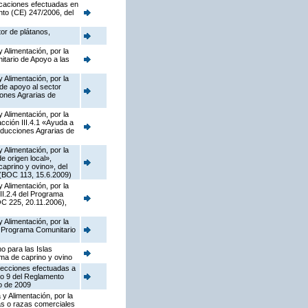
ficaciones efectuadas en
nto (CE) 247/2006, del
tor de plátanos,
 Alimentación, por la
tario de Apoyo a las
 Alimentación, por la
de apoyo al sector
iones Agrarias de
 Alimentación, por la
ción III.4.1 «Ayuda a
oducciones Agrarias de
 Alimentación, por la
 origen local»,
caprino y ovino», del
 (BOC 113, 15.6.2009)
 Alimentación, por la
II.2.4 del Programa
C 225, 20.11.2006),
 Alimentación, por la
el Programa Comunitario
o para las Islas
ima de caprino y ovino
rrecciones efectuadas a
lo 9 del Reglamento
o de 2009
y Alimentación, por la
as o razas comerciales