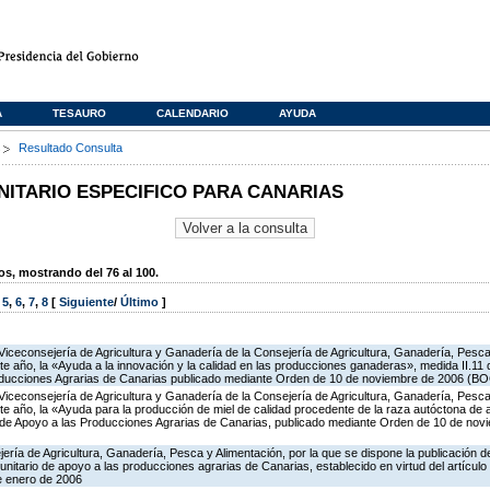
A
TESAURO
CALENDARIO
AYUDA
s
Resultado Consulta
TARIO ESPECIFICO PARA CANARIAS
, mostrando del 76 al 100.
,
5
,
6
,
7
,
8
[
Siguiente
/
Último
]
Viceconsejería de Agricultura y Ganadería de la Consejería de Agricultura, Ganadería, Pesca 
e año, la «Ayuda a la innovación y la calidad en las producciones ganaderas», medida II.11
oducciones Agrarias de Canarias publicado mediante Orden de 10 de noviembre de 2006 (BO
Viceconsejería de Agricultura y Ganadería de la Consejería de Agricultura, Ganadería, Pesca 
te año, la «Ayuda para la producción de miel de calidad procedente de la raza autóctona de
o de Apoyo a las Producciones Agrarias de Canarias, publicado mediante Orden de 10 de no
ería de Agricultura, Ganadería, Pesca y Alimentación, por la que se dispone la publicación d
itario de apoyo a las producciones agrarias de Canarias, establecido en virtud del artícul
e enero de 2006