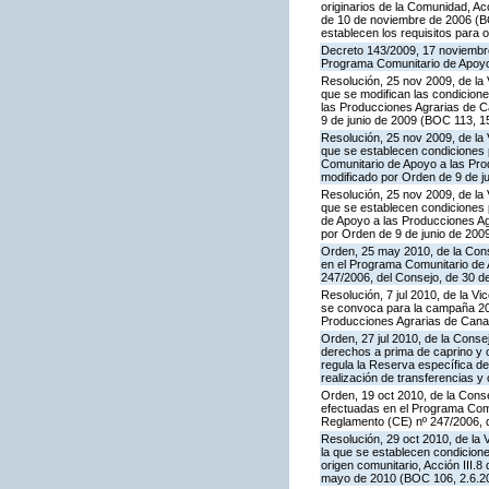
originarios de la Comunidad, A
de 10 de noviembre de 2006 (BO
establecen los requisitos para 
Decreto 143/2009, 17 noviembre,
Programa Comunitario de Apoyo
Resolución, 25 nov 2009, de la 
que se modifican las condicion
las Producciones Agrarias de 
9 de junio de 2009 (BOC 113, 1
Resolución, 25 nov 2009, de la 
que se establecen condiciones p
Comunitario de Apoyo a las Pr
modificado por Orden de 9 de j
Resolución, 25 nov 2009, de la 
que se establecen condiciones p
de Apoyo a las Producciones A
por Orden de 9 de junio de 200
Orden, 25 may 2010, de la Conse
en el Programa Comunitario de A
247/2006, del Consejo, de 30 d
Resolución, 7 jul 2010, de la V
se convoca para la campaña 201
Producciones Agrarias de Canar
Orden, 27 jul 2010, de la Conse
derechos a prima de caprino y 
regula la Reserva específica d
realización de transferencias y
Orden, 19 oct 2010, de la Conse
efectuadas en el Programa Comun
Reglamento (CE) nº 247/2006, 
Resolución, 29 oct 2010, de la 
la que se establecen condicione
origen comunitario, Acción III
mayo de 2010 (BOC 106, 2.6.20