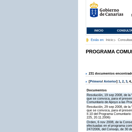
INICIO
CONSULT
Estás en:
Inicio
Consulta
PROGRAMA COMUNI
231 documentos encontrados
[
Primero
/
Anterior
]
1
,
2
,
3
,
4
Documentos
Resolución, 19 sep 2008, de la 
que se convoca, para el present
Comunitario de Apoyo a las Pr
Resolución, 29 sep 2008, de la 
que se convoca, para el presen
II.10 del Programa Comunitari
225, 20.11.2006)
Orden, 6 nov 2008, de la Consej
efectuadas en el programa comun
247/2006, del Consejo, de 30 d