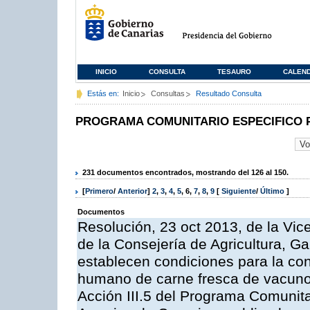
INICIO
CONSULTA
TESAURO
CALEN
Estás en:
Inicio
Consultas
Resultado Consulta
PROGRAMA COMUNITARIO ESPECIFICO 
231 documentos encontrados, mostrando del 126 al 150.
[
Primero
/
Anterior
]
2
,
3
,
4
,
5
,
6
,
7
,
8
,
9
[
Siguiente
/
Último
]
Documentos
Resolución, 23 oct 2013, de la Vic
de la Consejería de Agricultura, G
establecen condiciones para la co
humano de carne fresca de vacuno, 
Acción III.5 del Programa Comunit