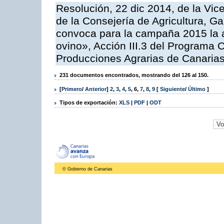
Resolución, 22 dic 2014, de la Vic
de la Consejería de Agricultura, G
convoca para la campaña 2015 la a
ovino», Acción III.3 del Programa 
Producciones Agrarias de Canaria
231 documentos encontrados, mostrando del 126 al 150.
[
Primero
/
Anterior
]
2
,
3
,
4
,
5
,
6
,
7
,
8
,
9
[
Siguiente
/
Último
]
Tipos de exportación:
XLS
|
PDF
|
ODT
© Gobierno de Canarias