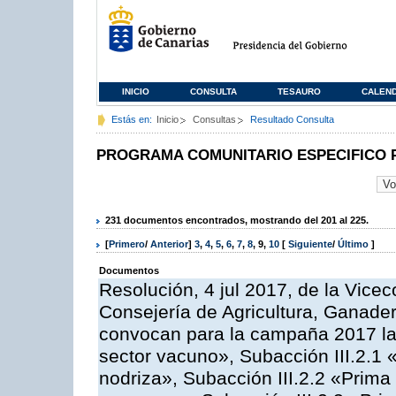
INICIO
CONSULTA
TESAURO
CALEN
Estás en:
Inicio
Consultas
Resultado Consulta
PROGRAMA COMUNITARIO ESPECIFICO 
231 documentos encontrados, mostrando del 201 al 225.
[
Primero
/
Anterior
]
3
,
4
,
5
,
6
,
7
,
8
,
9
,
10
[
Siguiente
/
Último
]
Documentos
Resolución, 4 jul 2017, de la Vicec
Consejería de Agricultura, Ganader
convocan para la campaña 2017 las
sector vacuno», Subacción III.2.1 
nodriza», Subacción III.2.2 «Prima 