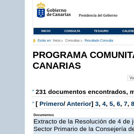
INICIO
CONSULTA
TESAURO
CALEN
Estás en:
Inicio
Consultas
Resultado Consulta
PROGRAMA COMUNITA
CANARIAS
231 documentos encontrados, mo
[
Primero
/
Anterior
]
3
,
4
,
5
,
6
,
7
,
Documentos
Extracto de la Resolución de 4 de 
Sector Primario de la Consejería d