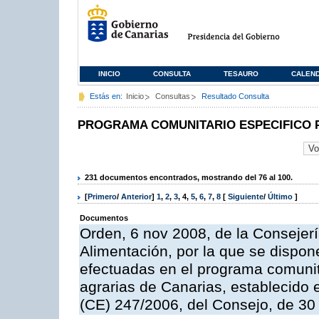
INICIO
CONSULTA
TESAURO
CALEN
Estás en:
Inicio
Consultas
Resultado Consulta
PROGRAMA COMUNITARIO ESPECIFICO 
231 documentos encontrados, mostrando del 76 al 100.
[
Primero
/
Anterior
]
1
,
2
,
3
,
4
,
5
,
6
,
7
,
8
[
Siguiente
/
Último
]
Documentos
Orden, 6 nov 2008, de la Consejerí
Alimentación, por la que se dispon
efectuadas en el programa comunit
agrarias de Canarias, establecido e
(CE) 247/2006, del Consejo, de 30