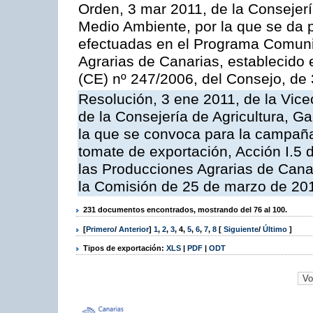
Orden, 3 mar 2011, de la Consejerí
Medio Ambiente, por la que se da p
efectuadas en el Programa Comuni
Agrarias de Canarias, establecido e
(CE) nº 247/2006, del Consejo, de
Resolución, 3 ene 2011, de la Vice
de la Consejería de Agricultura, G
la que se convoca para la campaña
tomate de exportación, Acción I.5
las Producciones Agrarias de Cana
la Comisión de 25 de marzo de 201
231 documentos encontrados, mostrando del 76 al 100.
[
Primero
/
Anterior
]
1
,
2
,
3
,
4
,
5
,
6
,
7
,
8
[
Siguiente
/
Último
]
Tipos de exportación:
XLS
|
PDF
|
ODT