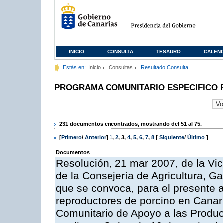
INICIO
CONSULTA
TESAURO
CALEN
Estás en:
Inicio
Consultas
Resultado Consulta
PROGRAMA COMUNITARIO ESPECIFICO 
231 documentos encontrados, mostrando del 51 al 75.
[
Primero
/
Anterior
]
1
,
2
,
3
,
4
,
5
,
6
,
7
,
8
[
Siguiente
/
Último
]
Documentos
Resolución, 21 mar 2007, de la Vic
de la Consejería de Agricultura, G
que se convoca, para el presente a
reproductores de porcino en Canar
Comunitario de Apoyo a las Produc