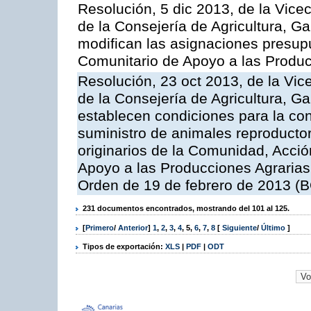
Resolución, 5 dic 2013, de la Vice
de la Consejería de Agricultura, G
modifican las asignaciones presup
Comunitario de Apoyo a las Produc
Resolución, 23 oct 2013, de la Vic
de la Consejería de Agricultura, G
establecen condiciones para la co
suministro de animales reproducto
originarios de la Comunidad, Acció
Apoyo a las Producciones Agrarias
Orden de 19 de febrero de 2013 (B
231 documentos encontrados, mostrando del 101 al 125.
[
Primero
/
Anterior
]
1
,
2
,
3
,
4
,
5
,
6
,
7
,
8
[
Siguiente
/
Último
]
Tipos de exportación:
XLS
|
PDF
|
ODT