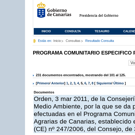
INICIO
CONSULTA
TESAURO
CALEN
Estás en:
Inicio
Consultas
Resultado Consulta
PROGRAMA COMUNITARIO ESPECIFICO 
231 documentos encontrados, mostrando del 101 al 125.
[
Primero
/
Anterior
]
1
,
2
,
3
,
4
,
5
,
6
,
7
,
8
[
Siguiente
/
Último
]
Documentos
Orden, 3 mar 2011, de la Consejerí
Medio Ambiente, por la que se da p
efectuadas en el Programa Comuni
Agrarias de Canarias, establecido e
(CE) nº 247/2006, del Consejo, de